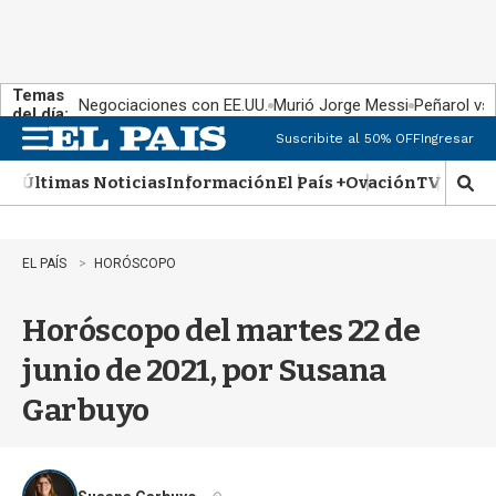
Temas
Negociaciones con EE.UU.
Murió Jorge Messi
Peñarol vs
del día:
Suscribite al 50% OFF
Ingresar
M
e
Últimas Noticias
Información
El País +
Ovación
TV Show
n
M
u
o
s
t
EL PAÍS
HORÓSCOPO
r
a
Horóscopo del martes 22 de
r
b
junio de 2021, por Susana
�
s
Garbuyo
q
u
e
d