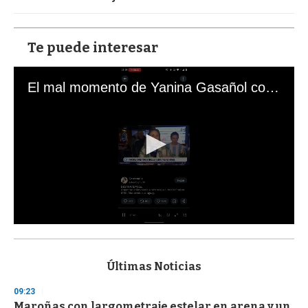
Te puede interesar
El mal momento de Yanina Gasañol con un hincha argentino en "Subrayado"
0
s
e
c
Últimas Noticias
o
n
09:23
d
Maroñas con largometraje estelar en arena y un
s