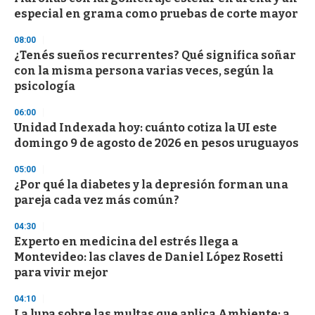
o
especial en grama como pruebas de corte mayor
f
3
08:00
3
s
¿Tenés sueños recurrentes? Qué significa soñar
e
con la misma persona varias veces, según la
c
psicología
o
n
d
06:00
s
Unidad Indexada hoy: cuánto cotiza la UI este
domingo 9 de agosto de 2026 en pesos uruguayos
05:00
¿Por qué la diabetes y la depresión forman una
pareja cada vez más común?
04:30
Experto en medicina del estrés llega a
Montevideo: las claves de Daniel López Rosetti
para vivir mejor
04:10
La lupa sobre las multas que aplica Ambiente: a