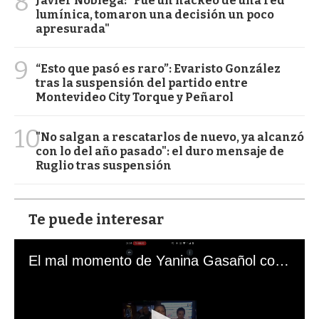
8
Javier Nóblega: "Fue un hackeo de una red
lumínica, tomaron una decisión un poco
apresurada"
9
“Esto que pasó es raro”: Evaristo González
tras la suspensión del partido entre
Montevideo City Torque y Peñarol
10
"No salgan a rescatarlos de nuevo, ya alcanzó
con lo del año pasado": el duro mensaje de
Ruglio tras suspensión
Te puede interesar
El mal momento de Yanina Gasañol con un hincha argentino en "Subrayado"