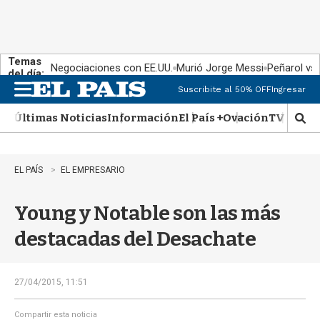
Temas
Negociaciones con EE.UU.
Murió Jorge Messi
Peñarol vs
del día:
Suscribite al 50% OFF
Ingresar
M
e
Últimas Noticias
Información
El País +
Ovación
TV Show
n
M
u
o
s
t
EL PAÍS
EL EMPRESARIO
r
a
Young y Notable son las más
r
b
destacadas del Desachate
�
s
q
u
27/04/2015, 11:51
e
d
Compartir esta noticia