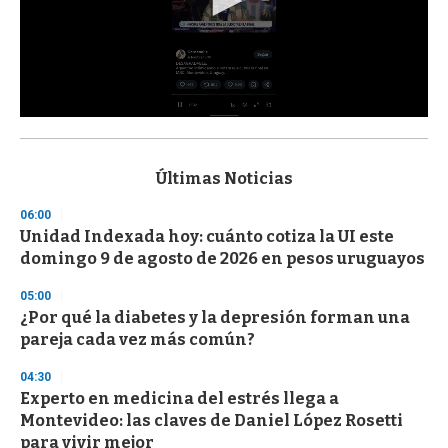
0
s
e
c
Últimas Noticias
o
n
06:00
d
Unidad Indexada hoy: cuánto cotiza la UI este
s
o
domingo 9 de agosto de 2026 en pesos uruguayos
f
3
05:00
3
s
¿Por qué la diabetes y la depresión forman una
e
pareja cada vez más común?
c
o
04:30
n
d
Experto en medicina del estrés llega a
s
Montevideo: las claves de Daniel López Rosetti
para vivir mejor