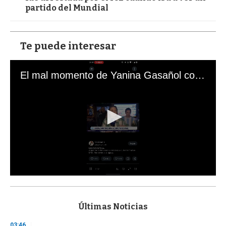
partido del Mundial
Te puede interesar
El mal momento de Yanina Gasañol con un hincha argentino en "Subrayado"
0
s
e
c
Últimas Noticias
o
n
03:46