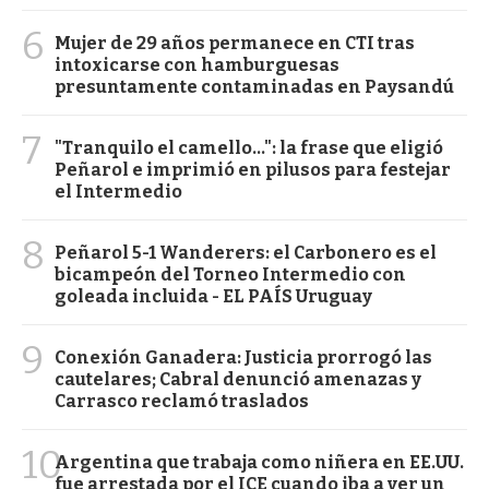
6
Mujer de 29 años permanece en CTI tras
intoxicarse con hamburguesas
presuntamente contaminadas en Paysandú
7
"Tranquilo el camello...": la frase que eligió
Peñarol e imprimió en pilusos para festejar
el Intermedio
8
Peñarol 5-1 Wanderers: el Carbonero es el
bicampeón del Torneo Intermedio con
goleada incluida - EL PAÍS Uruguay
9
Conexión Ganadera: Justicia prorrogó las
cautelares; Cabral denunció amenazas y
Carrasco reclamó traslados
10
Argentina que trabaja como niñera en EE.UU.
fue arrestada por el ICE cuando iba a ver un