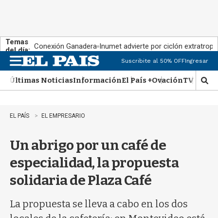
Temas
Conexión Ganadera
Inumet advierte por ciclón extratropi
del día:
Suscribite al 50% OFF
Ingresar
M
e
Últimas Noticias
Información
El País +
Ovación
TV Show
n
M
u
o
s
t
EL PAÍS
EL EMPRESARIO
r
a
Un abrigo por un café de
r
b
especialidad, la propuesta
�
s
solidaria de Plaza Café
q
u
e
La propuesta se lleva a cabo en los dos
d