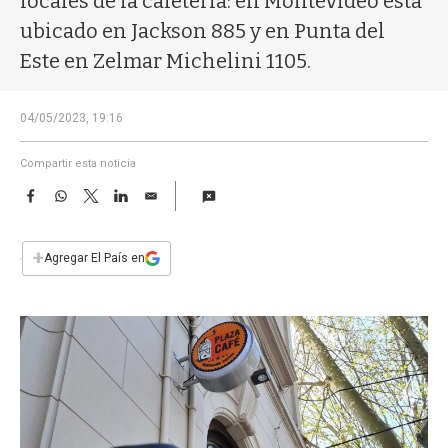
locales de la cafetería: en Montevideo está
a
ubicado en Jackson 885 y en Punta del
Este en Zelmar Michelini 1105.
04/05/2023, 19:16
Compartir esta noticia
F
W
T
L
E
a
h
w
i
m
c
a
i
n
a
e
t
t
k
i
+
Agregar El País en
b
s
t
e
l
o
A
e
d
o
p
r
I
k
p
n