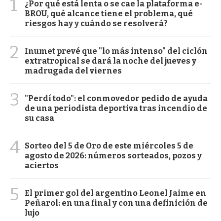
1
¿Por qué está lenta o se cae la plataforma e-
BROU, qué alcance tiene el problema, qué
riesgos hay y cuándo se resolverá?
2
Inumet prevé que "lo más intenso" del ciclón
extratropical se dará la noche del jueves y
madrugada del viernes
3
"Perdí todo": el conmovedor pedido de ayuda
de una periodista deportiva tras incendio de
su casa
4
Sorteo del 5 de Oro de este miércoles 5 de
agosto de 2026: números sorteados, pozos y
aciertos
5
El primer gol del argentino Leonel Jaime en
Peñarol: en una final y con una definición de
lujo