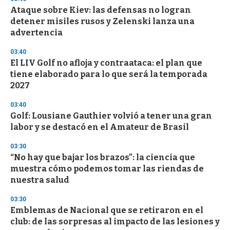
d
Ataque sobre Kiev: las defensas no logran
s
o
detener misiles rusos y Zelenski lanza una
f
advertencia
3
3
s
03:40
e
El LIV Golf no afloja y contraataca: el plan que
c
tiene elaborado para lo que será la temporada
o
n
2027
d
s
03:40
Golf: Lousiane Gauthier volvió a tener una gran
labor y se destacó en el Amateur de Brasil
03:30
“No hay que bajar los brazos”: la ciencia que
muestra cómo podemos tomar las riendas de
nuestra salud
03:30
Emblemas de Nacional que se retiraron en el
club: de las sorpresas al impacto de las lesiones y