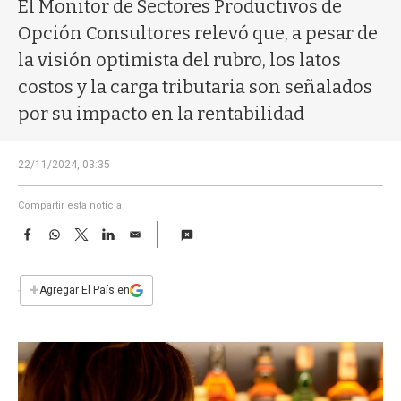
a
El Monitor de Sectores Productivos de
Opción Consultores relevó que, a pesar de
la visión optimista del rubro, los latos
costos y la carga tributaria son señalados
por su impacto en la rentabilidad
22/11/2024, 03:35
Compartir esta noticia
F
W
T
L
E
a
h
w
i
m
c
a
i
n
a
e
t
t
k
i
+
Agregar El País en
b
s
t
e
l
o
A
e
d
o
p
r
I
k
p
n