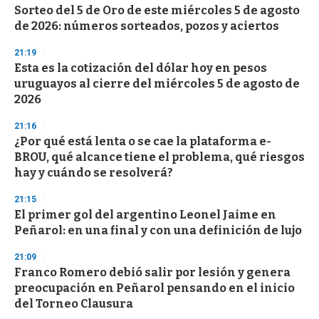
e
Sorteo del 5 de Oro de este miércoles 5 de agosto
c
de 2026: números sorteados, pozos y aciertos
o
n
d
21:19
s
Esta es la cotización del dólar hoy en pesos
uruguayos al cierre del miércoles 5 de agosto de
2026
21:16
¿Por qué está lenta o se cae la plataforma e-
BROU, qué alcance tiene el problema, qué riesgos
hay y cuándo se resolverá?
21:15
El primer gol del argentino Leonel Jaime en
Peñarol: en una final y con una definición de lujo
21:09
Franco Romero debió salir por lesión y genera
preocupación en Peñarol pensando en el inicio
del Torneo Clausura