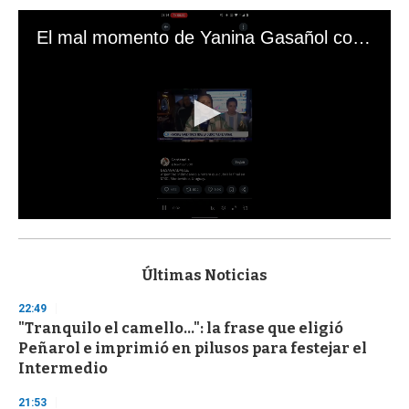
El mal momento de Yanina Gasañol con un hincha argentino en "Subrayado"
0
s
e
c
Últimas Noticias
o
n
22:49
d
"Tranquilo el camello...": la frase que eligió
s
o
Peñarol e imprimió en pilusos para festejar el
f
Intermedio
3
3
s
21:53