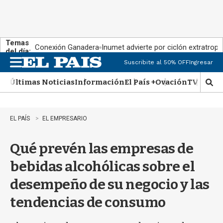
Temas
Conexión Ganadera
Inumet advierte por ciclón extratropi
del día:
Suscribite al 50% OFF
Ingresar
M
e
Últimas Noticias
Información
El País +
Ovación
TV Show
n
M
u
o
s
t
EL PAÍS
EL EMPRESARIO
r
a
Qué prevén las empresas de
r
b
bebidas alcohólicas sobre el
�
s
desempeño de su negocio y las
q
u
tendencias de consumo
e
d