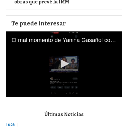
obras que prevé la IMM
Te puede interesar
El mal momento de Yanina Gasañol con un hincha argentino en "Subrayado"
0
s
e
c
Últimas Noticias
o
n
16:28
d