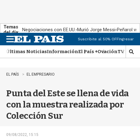
Temas
Negociaciones con EE.UU.
Murió Jorge Messi
Peñarol vs
del día:
Suscribite al 50% OFF
Ingresar
M
e
Últimas Noticias
Información
El País +
Ovación
TV Show
n
M
u
o
s
t
EL PAÍS
EL EMPRESARIO
r
a
Punta del Este se llena de vida
r
b
con la muestra realizada por
�
s
Colección Sur
q
u
e
d
09/08/2022, 15:15