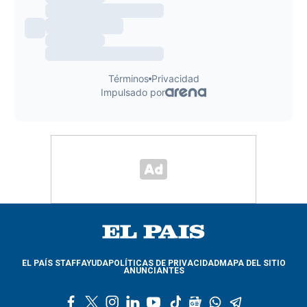
EL PAÍS STAFF
AYUDA
POLÍTICAS DE PRIVACIDAD
MAPA DEL SITIO
ANUNCIANTES
f
t
i
l
y
t
g
w
t