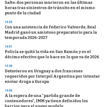
Salto: dos personas murieron en las últimas
s
o
horas tras siniestros de tránsito en el mismo
f
punto de la ciudad
3
3
s
16:24
e
Con una asistencia de Federico Valverde, Real
c
Madrid ganó un amistoso preparatorio para la
o
n
temporada 2026-2027
d
s
16:01
Policía se quitó la vida en San Ramón y es el
décimo efectivo que lo hace en lo que va de 2026
15:30
Detuvieron en Uruguay a dos franceses
requeridos por Interpol Argentina por intentar
enviar droga a Europa
15:00
A la espera de una "partida grande de
contenedores", IMM ya tiene definidos los
barrios para el nuevo modelo