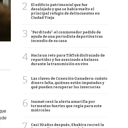
2
El edificio patrimonial que fue
desalojado y que se había vuelto el
principal refugio de delincuentes en
Ciudad Vieja
3
"Perdí todo": el conmovedor pedido de
ayuda de una periodista deportiva tras
incendio de su casa
4
Hacía un reto para TikTok disfrazado de
repartidor y fue asesinado a balazos
durante la transmisión en vivo
5
Las claves de Conexión Ganadera: cuánto
dinero falta, quiénes están imputados y
qué pueden recuperar los inversores
6
Inumet cesó la alerta amarilla por
tormentas fuertes que regía para este
miércoles
 que
esde
7
a
Casi 30 años después, Shakira recreó la