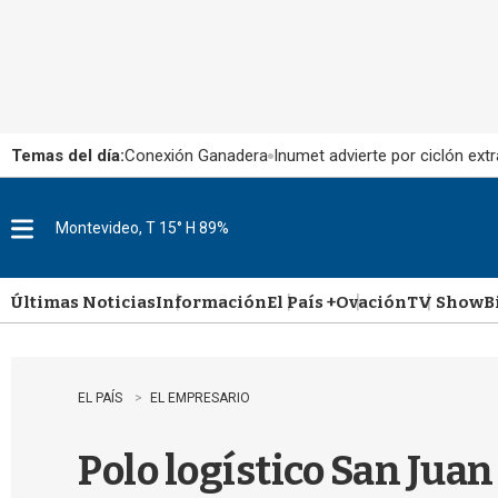
Temas del día:
Conexión Ganadera
Inumet advierte por ciclón extr
Montevideo, T 15° H 89%
M
e
n
u
Últimas Noticias
Información
El País +
Ovación
TV Show
B
EL PAÍS
EL EMPRESARIO
Polo logístico San Juan