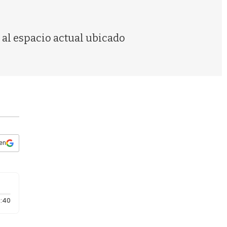
s
q
u
e
 al espacio actual ubicado
d
a
 en
Duración: 40 segundos
:40