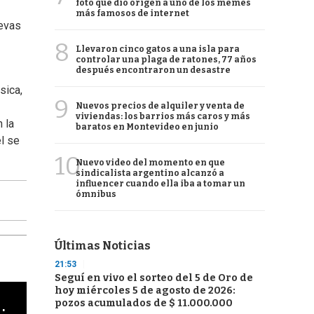
foto que dio origen a uno de los memes
más famosos de internet
uevas
8
Llevaron cinco gatos a una isla para
controlar una plaga de ratones, 77 años
después encontraron un desastre
sica,
9
Nuevos precios de alquiler y venta de
viviendas: los barrios más caros y más
 la
baratos en Montevideo en junio
l se
10
Nuevo video del momento en que
sindicalista argentino alcanzó a
influencer cuando ella iba a tomar un
ómnibus
Últimas Noticias
21:53
Seguí en vivo el sorteo del 5 de Oro de
hoy miércoles 5 de agosto de 2026:
cha argentino en "Subrayado"
pozos acumulados de $ 11.000.000