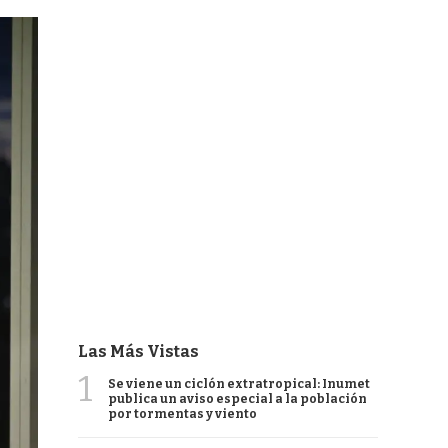
Las Más Vistas
1
Se viene un ciclón extratropical: Inumet
publica un aviso especial a la población
por tormentas y viento