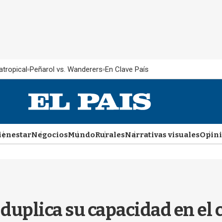
atropical
Peñarol vs. Wanderers
En Clave País
ienestar
Negocios
Mundo
Rurales
Narrativas visuales
Opin
 duplica su capacidad en el c