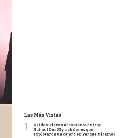
Las Más Vistas
1
Así detuvieron al cantante de trap
Nahuel One23 y a chilenos que
explotaron un cajero en Parque Miramar