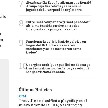
7
¡Bombazo! En España afirman que Ronald
Araujo deja Barcelona y será nuevo
jugador del Liverpool de Inglaterra
í lo
8
Entre "mal compañero" y "mal perdedor",
altísima tensión en vivo entre dos
integrantes de programa radial
a
én
9
Funcionaria policial sufrió golpiza en
e
hogar del INAU: "Le arrancaron
mechones y se los mostraron como
trofeo"
10
Georgina Rodríguez publicó un descargo
tras las críticas por su físico y reveló qué
le dijo Cristiano Ronaldo
Últimas Noticias
23:54
Trouville se clasificó a playoffs y es el
nuevo líder de la LDA; Verdirrojo y