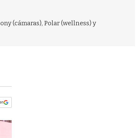
s
q
u
e
Sony (cámaras), Polar (wellness) y
d
a
 en