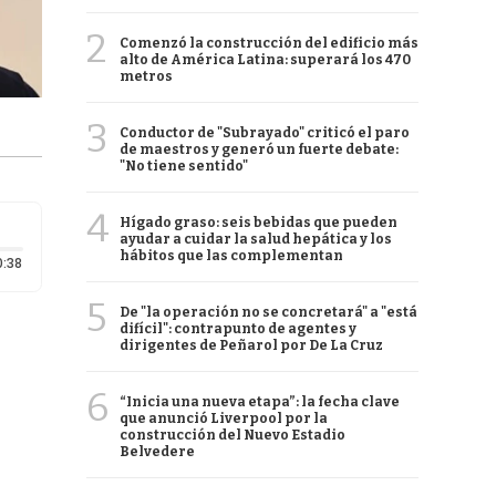
2
Comenzó la construcción del edificio más
alto de América Latina: superará los 470
metros
3
Conductor de "Subrayado" criticó el paro
de maestros y generó un fuerte debate:
"No tiene sentido"
4
Hígado graso: seis bebidas que pueden
ayudar a cuidar la salud hepática y los
hábitos que las complementan
Duración: 38 segundos
0:38
5
De "la operación no se concretará" a "está
difícil": contrapunto de agentes y
dirigentes de Peñarol por De La Cruz
6
“Inicia una nueva etapa”: la fecha clave
que anunció Liverpool por la
construcción del Nuevo Estadio
Belvedere