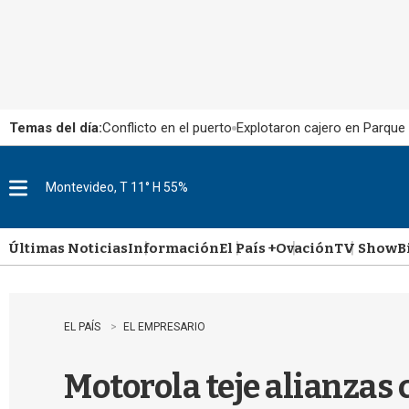
Temas del día:
Conflicto en el puerto
Explotaron cajero en Parque
Montevideo, T 11° H 55%
M
e
n
u
Últimas Noticias
Información
El País +
Ovación
TV Show
B
EL PAÍS
EL EMPRESARIO
Motorola teje alianzas 