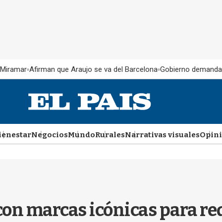
 Miramar
Afirman que Araujo se va del Barcelona
Gobierno demanda
ienestar
Negocios
Mundo
Rurales
Narrativas visuales
Opin
con marcas icónicas para re