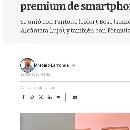
premium de smartpho
Se unió con Pantone (color), Bose (sonid
Alcántara (lujo); y también con Fórmula 
Antonio Larronda
22/05/2026, 03:35
Compartir esta noticia
F
W
T
L
E
a
h
w
i
m
c
a
i
n
a
e
t
t
k
i
b
s
t
e
l
o
A
e
d