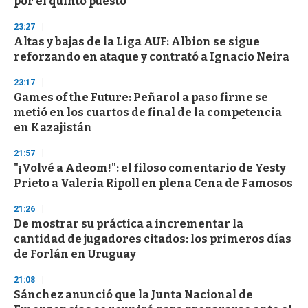
por el quinto puesto
o
n
d
23:27
s
Altas y bajas de la Liga AUF: Albion se sigue
reforzando en ataque y contrató a Ignacio Neira
23:17
Games of the Future: Peñarol a paso firme se
metió en los cuartos de final de la competencia
en Kazajistán
21:57
"¡Volvé a Adeom!": el filoso comentario de Yesty
Prieto a Valeria Ripoll en plena Cena de Famosos
21:26
De mostrar su práctica a incrementar la
cantidad de jugadores citados: los primeros días
de Forlán en Uruguay
21:08
Sánchez anunció que la Junta Nacional de