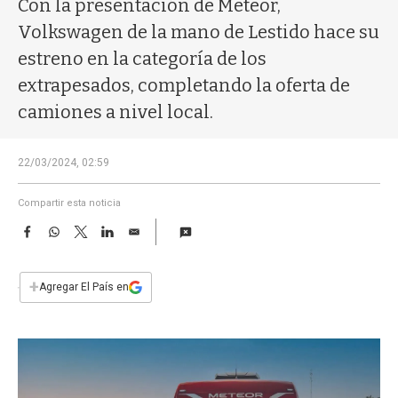
Con la presentación de Meteor,
a
Volkswagen de la mano de Lestido hace su
estreno en la categoría de los
extrapesados, completando la oferta de
camiones a nivel local.
22/03/2024, 02:59
Compartir esta noticia
F
W
T
L
E
a
h
w
i
m
c
a
i
n
a
e
t
t
k
i
+
Agregar El País en
b
s
t
e
l
o
A
e
d
o
p
r
I
k
p
n