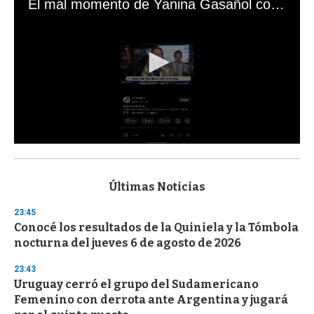
El mal momento de Yanina Gasañol con un hincha argentino en "Subrayado"
0
s
e
c
Últimas Noticias
o
n
23:45
d
Conocé los resultados de la Quiniela y la Tómbola
s
o
nocturna del jueves 6 de agosto de 2026
f
3
23:43
3
s
Uruguay cerró el grupo del Sudamericano
e
Femenino con derrota ante Argentina y jugará
c