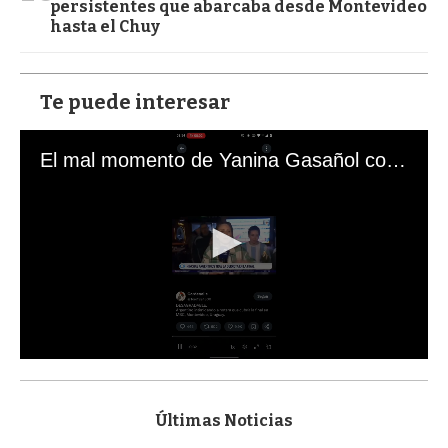
persistentes que abarcaba desde Montevideo
hasta el Chuy
Te puede interesar
El mal momento de Yanina Gasañol con un hincha argentino en "Subrayado"
0
s
e
c
Últimas Noticias
o
n