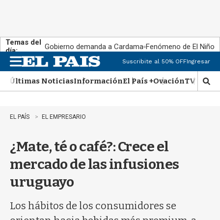
Temas del
Gobierno demanda a Cardama
Fenómeno de El Niño
día:
Suscribite al 50% OFF
Ingresar
M
e
Últimas Noticias
Información
El País +
Ovación
TV Show
n
M
u
o
s
t
EL PAÍS
EL EMPRESARIO
r
a
¿Mate, té o café?: Crece el
r
b
mercado de las infusiones
�
s
uruguayo
q
u
e
Los hábitos de los consumidores se
d