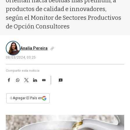
orientan hacia bebidas más premium, a
a
productos de calidad e innovadores,
según el Monitor de Sectores Productivos
de Opción Consultores
Analía Pereira
08/03/2024, 03:25
Compartir esta noticia
F
W
T
L
E
a
h
w
i
m
c
a
i
n
a
e
t
t
k
i
+
Agregar El País en
b
s
t
e
l
o
A
e
d
o
p
r
I
k
p
n