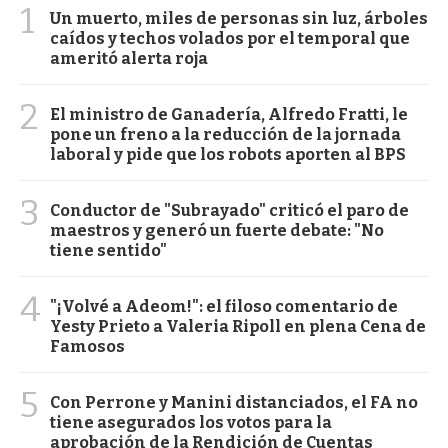
1
Un muerto, miles de personas sin luz, árboles
caídos y techos volados por el temporal que
ameritó alerta roja
2
El ministro de Ganadería, Alfredo Fratti, le
pone un freno a la reducción de la jornada
laboral y pide que los robots aporten al BPS
3
Conductor de "Subrayado" criticó el paro de
maestros y generó un fuerte debate: "No
tiene sentido"
4
"¡Volvé a Adeom!": el filoso comentario de
Yesty Prieto a Valeria Ripoll en plena Cena de
Famosos
5
Con Perrone y Manini distanciados, el FA no
tiene asegurados los votos para la
aprobación de la Rendición de Cuentas