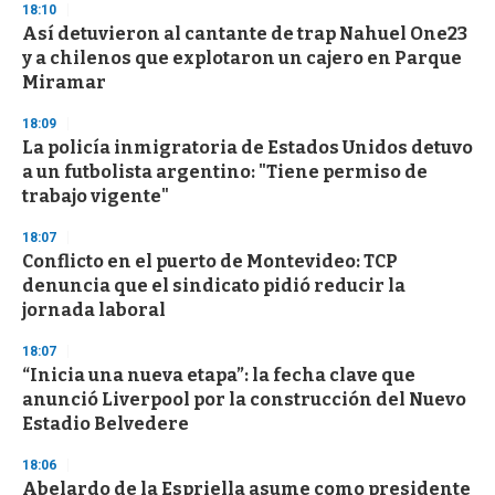
18:10
d
Así detuvieron al cantante de trap Nahuel One23
s
o
y a chilenos que explotaron un cajero en Parque
f
Miramar
3
3
s
18:09
e
La policía inmigratoria de Estados Unidos detuvo
c
a un futbolista argentino: "Tiene permiso de
o
n
trabajo vigente"
d
s
18:07
Conflicto en el puerto de Montevideo: TCP
denuncia que el sindicato pidió reducir la
jornada laboral
18:07
“Inicia una nueva etapa”: la fecha clave que
anunció Liverpool por la construcción del Nuevo
Estadio Belvedere
18:06
Abelardo de la Espriella asume como presidente