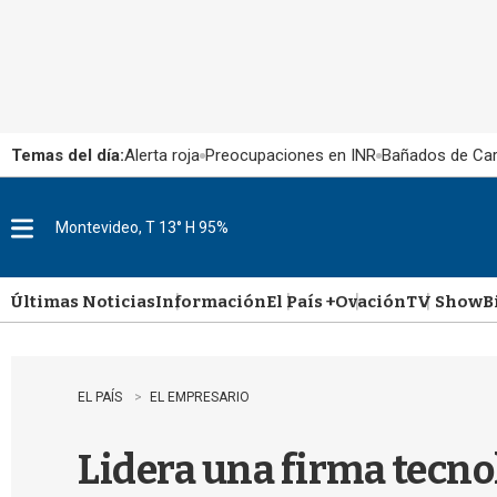
Temas del día:
Alerta roja
Preocupaciones en INR
Bañados de Ca
Montevideo, T 13° H 95%
M
e
n
u
Últimas Noticias
Información
El País +
Ovación
TV Show
B
EL PAÍS
EL EMPRESARIO
Lidera una firma tecno