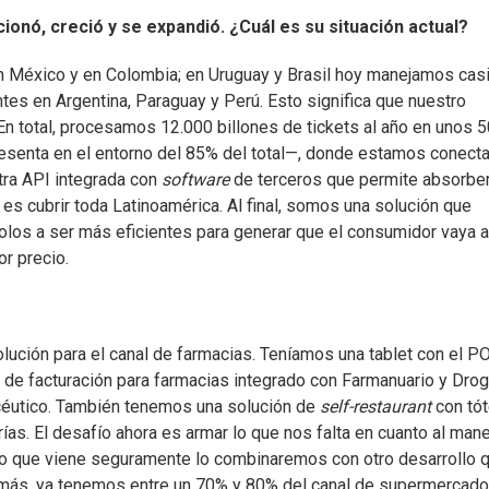
onó, creció y se expandió. ¿Cuál es su situación actual?
éxico y en Colombia; en Uruguay y Brasil hoy manejamos casi
s en Argentina, Paraguay y Perú. Esto significa que nuestro
En total, procesamos 12.000 billones de tickets al año en unos 
resenta en el entorno del 85% del total—, donde estamos conect
tra API integrada con
software
de terceros que permite absorber
, es cubrir toda Latinoamérica. Al final, somos una solución que
dolos a ser más eficientes para generar que el consumidor vaya a
or precio.
ución para el canal de farmacias. Teníamos una tablet con el P
a de facturación para farmacias integrado con Farmanuario y Drog
macéutico. También tenemos una solución de
self-restaurant
con tó
rías. El desafío ahora es armar lo que nos falta en cuanto al man
año que viene seguramente lo combinaremos con otro desarrollo 
demás, ya tenemos entre un 70% y 80% del canal de supermercad