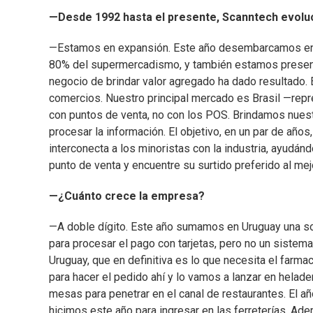
—Desde 1992 hasta el presente, Scanntech evoluci
—Estamos en expansión. Este año desembarcamos en M
80% del supermercadismo, y también estamos presente
negocio de brindar valor agregado ha dado resultado. 
comercios. Nuestro principal mercado es Brasil —rep
con puntos de venta, no con los POS. Brindamos nues
procesar la información. El objetivo, en un par de años
interconecta a los minoristas con la industria, ayudán
punto de venta y encuentre su surtido preferido al mej
—¿Cuánto crece la empresa?
—A doble dígito. Este año sumamos en Uruguay una sol
para procesar el pago con tarjetas, pero no un sistem
Uruguay, que en definitiva es lo que necesita el far
para hacer el pedido ahí y lo vamos a lanzar en helade
mesas para penetrar en el canal de restaurantes. El 
hicimos este año para ingresar en las ferreterías. A