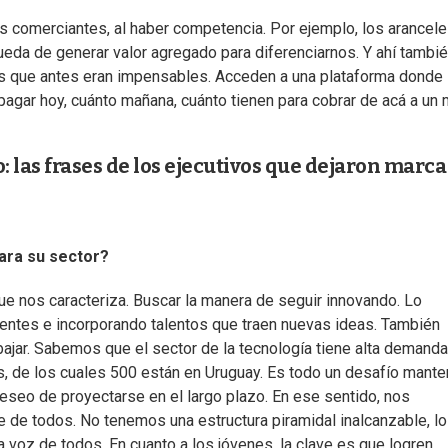
s comerciantes, al haber competencia. Por ejemplo, los arancel
queda de generar valor agregado para diferenciarnos. Y ahí tambi
s que antes eran impensables. Acceden a una plataforma donde
pagar hoy, cuánto mañana, cuánto tienen para cobrar de acá a un 
 las frases de los ejecutivos que dejaron marca
ara su sector?
ue nos caracteriza. Buscar la manera de seguir innovando. Lo
ntes e incorporando talentos que traen nuevas ideas. También
bajar. Sabemos que el sector de la tecnología tiene alta demanda
 de los cuales 500 están en Uruguay. Es todo un desafío manten
deseo de proyectarse en el largo plazo. En ese sentido, nos
e de todos. No tenemos una estructura piramidal inalcanzable, l
voz de todos. En cuanto a los jóvenes, la clave es que logren