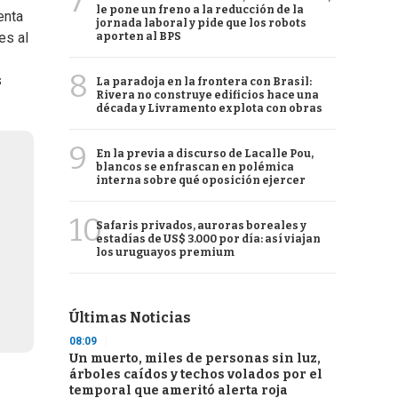
7
le pone un freno a la reducción de la
enta
jornada laboral y pide que los robots
es al
aporten al BPS
8
s
La paradoja en la frontera con Brasil:
Rivera no construye edificios hace una
década y Livramento explota con obras
9
En la previa a discurso de Lacalle Pou,
blancos se enfrascan en polémica
interna sobre qué oposición ejercer
10
Safaris privados, auroras boreales y
estadías de US$ 3.000 por día: así viajan
los uruguayos premium
Últimas Noticias
08:09
Un muerto, miles de personas sin luz,
árboles caídos y techos volados por el
temporal que ameritó alerta roja