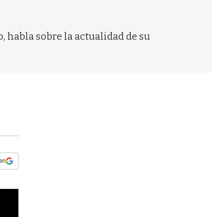
s
q
u
e
 habla sobre la actualidad de su
d
a
 en