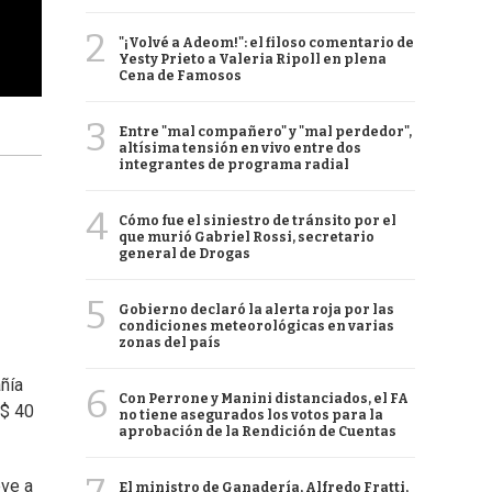
2
"¡Volvé a Adeom!": el filoso comentario de
Yesty Prieto a Valeria Ripoll en plena
Cena de Famosos
3
Entre "mal compañero" y "mal perdedor",
altísima tensión en vivo entre dos
integrantes de programa radial
4
Cómo fue el siniestro de tránsito por el
que murió Gabriel Rossi, secretario
general de Drogas
5
Gobierno declaró la alerta roja por las
condiciones meteorológicas en varias
zonas del país
ñía
6
Con Perrone y Manini distanciados, el FA
S$ 40
no tiene asegurados los votos para la
aprobación de la Rendición de Cuentas
eve a
El ministro de Ganadería, Alfredo Fratti,