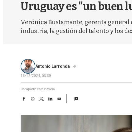
Uruguay es "un buen l
Verónica Bustamante, gerenta general 
industria, la gestión del talento y los 
Antonio Larronda
13/12/2024, 03:30
Compartir esta noticia
F
W
T
L
E
a
h
w
i
m
c
a
i
n
a
e
t
t
k
i
b
s
t
e
l
o
A
e
d