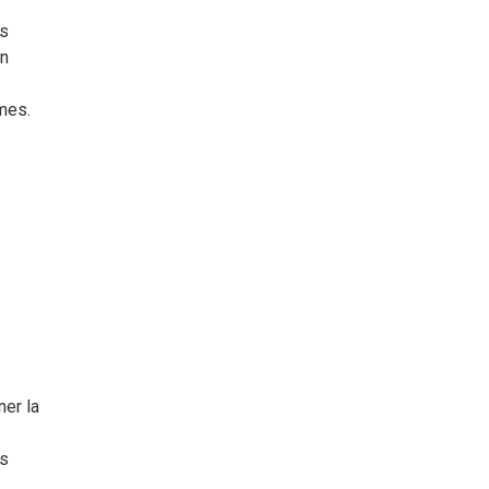
es
én
mes.
er la
os