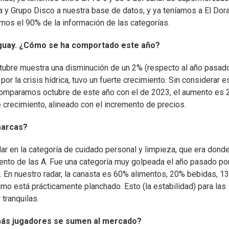
 y Grupo Disco a nuestra base de datos, y ya teníamos a El Dor
os el 90% de la información de las categorías.
uguay. ¿Cómo se ha comportado este año?
ctubre muestra una disminución de un 2% (respecto al año pasado
por la crisis hídrica, tuvo un fuerte crecimiento. Sin considerar e
 comparamos octubre de este año con el de 2023, el aumento es 
 crecimiento, alineado con el incremento de precios.
marcas?
lar en la categoría de cuidado personal y limpieza, que era dond
ento de las A. Fue una categoría muy golpeada el año pasado por
. En nuestro radar, la canasta es 60% alimentos, 20% bebidas, 1
umo está prácticamente planchado. Esto (la estabilidad) para las
tranquilas.
más jugadores se sumen al mercado?