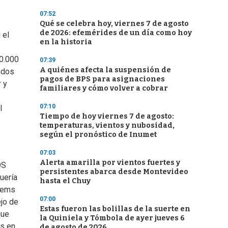
07:52
Qué se celebra hoy, viernes 7 de agosto
de 2026: efemérides de un día como hoy
 el
en la historia
50.000
07:39
A quiénes afecta la suspensión de
ados
pagos de BPS para asignaciones
 y
familiares y cómo volver a cobrar
07:10
l
Tiempo de hoy viernes 7 de agosto:
temperaturas, vientos y nubosidad,
según el pronóstico de Inumet
07:03
Alerta amarilla por vientos fuertes y
OS
persistentes abarca desde Montevideo
uería
hasta el Chuy
tems
07:00
ejo de
Estas fueron las bolillas de la suerte en
que
la Quiniela y Tómbola de ayer jueves 6
os en
de agosto de 2026