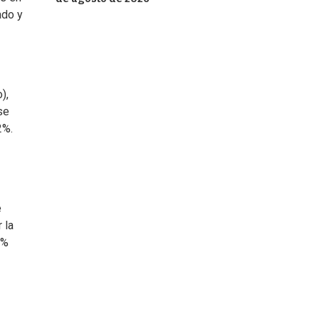
ado y
),
se
2%.
e
 la
3%