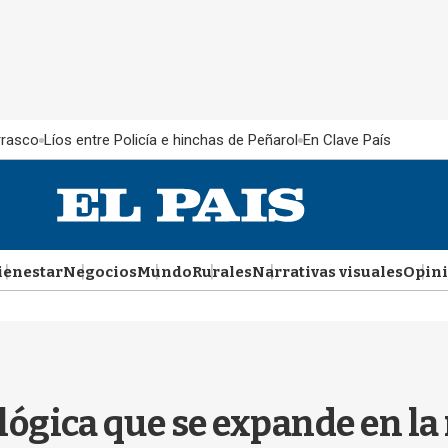
rrasco
Líos entre Policía e hinchas de Peñarol
En Clave País
ienestar
Negocios
Mundo
Rurales
Narrativas visuales
Opin
lógica que se expande en la 