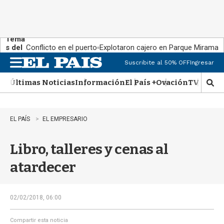
Tema
s del
Conflicto en el puerto
Explotaron cajero en Parque Miramar
día:
Suscribite al 50% OFF
Ingresar
M
e
Últimas Noticias
Información
El País +
Ovación
TV Show
n
M
u
o
s
t
EL PAÍS
EL EMPRESARIO
r
a
Libro, talleres y cenas al
r
b
atardecer
�
s
q
u
02/02/2018, 06:00
e
d
Compartir esta noticia