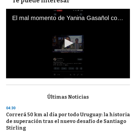
Te puede interesar
El mal momento de Yanina Gasañol con un hincha argentino en "Subrayado"
0
s
e
c
Últimas Noticias
o
n
04:30
d
Correrá 50 km al día por todo Uruguay: la historia
s
o
de superación tras el nuevo desafío de Santiago
f
Stirling
3
3