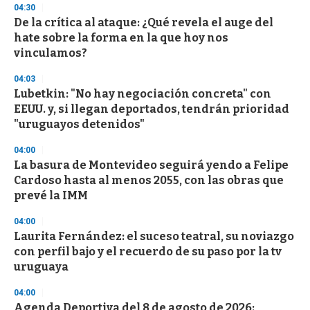
s
04:30
e
De la crítica al ataque: ¿Qué revela el auge del
c
hate sobre la forma en la que hoy nos
o
n
vinculamos?
d
s
04:03
Lubetkin: "No hay negociación concreta" con
EEUU. y, si llegan deportados, tendrán prioridad
"uruguayos detenidos"
04:00
La basura de Montevideo seguirá yendo a Felipe
Cardoso hasta al menos 2055, con las obras que
prevé la IMM
04:00
Laurita Fernández: el suceso teatral, su noviazgo
con perfil bajo y el recuerdo de su paso por la tv
uruguaya
04:00
Agenda Deportiva del 8 de agosto de 2026: