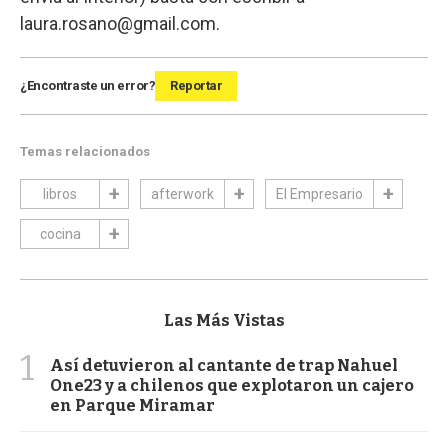
laura.rosano@gmail.com
.
¿Encontraste un error?
Reportar
Temas relacionados
libros
afterwork
El Empresario
cocina
Las Más Vistas
1
Así detuvieron al cantante de trap Nahuel
One23 y a chilenos que explotaron un cajero
en Parque Miramar