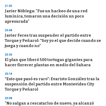
n
21:00
d
Javier Nóblega: "Fue un hackeo de una red
s
o
lumínica, tomaron una decisión un poco
f
apresurada"
3
3
s
20:48
e
Javier Feres tras suspender el partido entre
c
Torque y Peñarol: “Soy yo el que decide cuando se
o
n
juega y cuando no”
d
s
20:36
El plan que liberó 500 tortugas gigantes para
hacer florecer plantas en medio del Sahara
20:18
“Esto que pasó es raro”: Evaristo González tras la
suspensión del partido entre Montevideo City
Torque y Peñarol
20:08
"No salgan a rescatarlos de nuevo, ya alcanzó