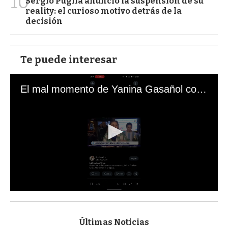
10
Sergio Puglia anunció la suspensión de su
reality: el curioso motivo detrás de la
decisión
Te puede interesar
El mal momento de Yanina Gasañol con un hincha argentino en "Subrayado"
0
s
e
c
Últimas Noticias
o