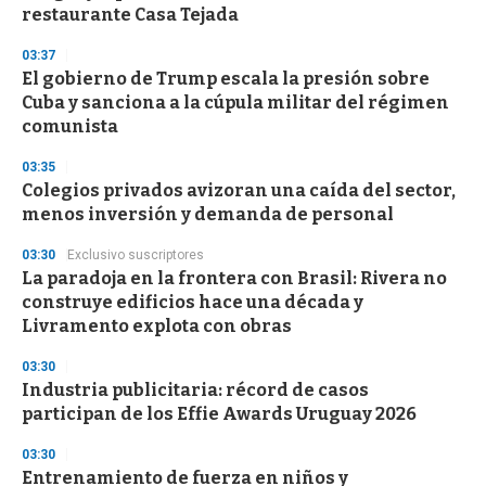
n
restaurante Casa Tejada
d
s
03:37
El gobierno de Trump escala la presión sobre
Cuba y sanciona a la cúpula militar del régimen
comunista
03:35
Colegios privados avizoran una caída del sector,
menos inversión y demanda de personal
03:30
Exclusivo suscriptores
La paradoja en la frontera con Brasil: Rivera no
construye edificios hace una década y
Livramento explota con obras
03:30
Industria publicitaria: récord de casos
participan de los Effie Awards Uruguay 2026
03:30
Entrenamiento de fuerza en niños y