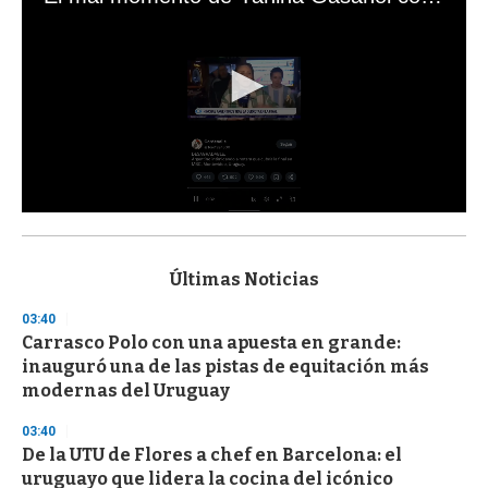
0
s
e
c
Últimas Noticias
o
n
03:40
d
Carrasco Polo con una apuesta en grande:
s
o
inauguró una de las pistas de equitación más
f
modernas del Uruguay
3
3
s
03:40
e
De la UTU de Flores a chef en Barcelona: el
c
uruguayo que lidera la cocina del icónico
o