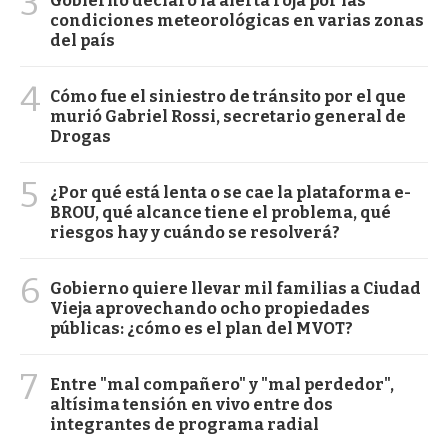
3
Gobierno declaró la alerta roja por las
condiciones meteorológicas en varias zonas
del país
4
Cómo fue el siniestro de tránsito por el que
murió Gabriel Rossi, secretario general de
Drogas
5
¿Por qué está lenta o se cae la plataforma e-
BROU, qué alcance tiene el problema, qué
riesgos hay y cuándo se resolverá?
6
Gobierno quiere llevar mil familias a Ciudad
Vieja aprovechando ocho propiedades
públicas: ¿cómo es el plan del MVOT?
7
Entre "mal compañero" y "mal perdedor",
altísima tensión en vivo entre dos
integrantes de programa radial