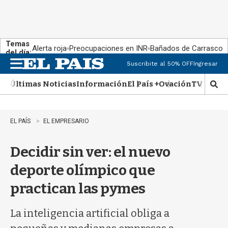
Temas
Alerta roja
Preocupaciones en INR
Bañados de Carrasco
del día:
Suscribite al 50% OFF
Ingresar
M
e
Últimas Noticias
Información
El País +
Ovación
TV Show
n
M
u
o
s
t
EL PAÍS
EL EMPRESARIO
r
a
Decidir sin ver: el nuevo
r
b
deporte olímpico que
�
s
practican las pymes
q
u
e
La inteligencia artificial obliga a
d