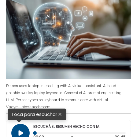
Person uses laptop interacting with AI virtual assistant. AI head
graphic overlay laptop keyboard. Concept of AI prompt engineering
LLM. Person types on keyboard to communicate with virtual
Vadym - stock.adobe.com
×
Toca para escuchar
ESCUCHÁ EL RESUMEN HECHO CON IA
Tiempo transcurrido: 0 segundos
Durac
00:00
00:45