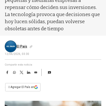
pequeñas y medianas empresas a
a
repensar cómo deciden sus inversiones.
La tecnología provoca que decisiones que
hoy lucen sólidas, puedan volverse
obsoletas antes de tiempo
El País
12/06/2026, 03:30
Compartir esta noticia
F
W
T
L
E
a
h
w
i
m
c
a
i
n
a
e
t
t
k
i
+
Agregar El País en
b
s
t
e
l
o
A
e
d
o
p
r
I
k
p
n