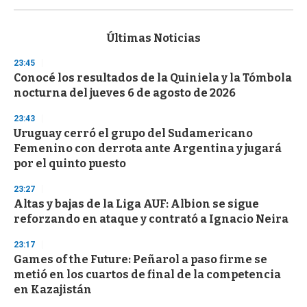
0
s
e
c
Últimas Noticias
o
n
23:45
d
Conocé los resultados de la Quiniela y la Tómbola
s
o
nocturna del jueves 6 de agosto de 2026
f
3
23:43
3
s
Uruguay cerró el grupo del Sudamericano
e
Femenino con derrota ante Argentina y jugará
c
por el quinto puesto
o
n
d
23:27
s
Altas y bajas de la Liga AUF: Albion se sigue
reforzando en ataque y contrató a Ignacio Neira
23:17
Games of the Future: Peñarol a paso firme se
metió en los cuartos de final de la competencia
en Kazajistán