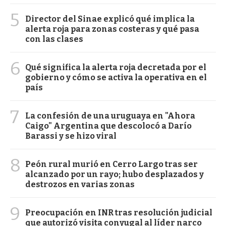
5
Director del Sinae explicó qué implica la
alerta roja para zonas costeras y qué pasa
con las clases
6
Qué significa la alerta roja decretada por el
gobierno y cómo se activa la operativa en el
país
7
La confesión de una uruguaya en "Ahora
Caigo" Argentina que descolocó a Darío
Barassi y se hizo viral
8
Peón rural murió en Cerro Largo tras ser
alcanzado por un rayo; hubo desplazados y
destrozos en varias zonas
9
Preocupación en INR tras resolución judicial
que autorizó visita conyugal al líder narco