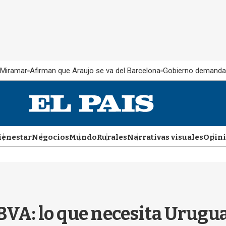
 Miramar
Afirman que Araujo se va del Barcelona
Gobierno demanda
ienestar
Negocios
Mundo
Rurales
Narrativas visuales
Opin
VA: lo que necesita Urugua