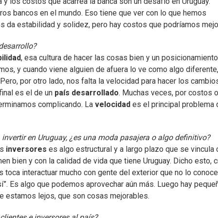
ia y los costos que acarrea la banca son un desafío en Uruguay.
tros bancos en el mundo. Eso tiene que ver con lo que hemos
 da estabilidad y solidez, pero hay costos que podríamos mejor
desarrollo?
ilidad
, esa cultura de hacer las cosas bien y un posicionamient
s, y cuando viene alguien de afuera lo ve como algo diferente
 Pero, por otro lado, nos falta la velocidad para hacer los cambi
inal es el de un
país desarrollado
. Muchas veces, por costos o
 terminamos complicando. La
velocidad
es el principal problema
invertir en Uruguay, ¿es una moda pasajera o algo definitivo?
os
inversores
es algo estructural y a largo plazo que se vincula 
nen bien y con la calidad de vida que tiene Uruguay. Dicho esto, 
toca interactuar mucho con gente del exterior que no lo conoce
 así”. Es algo que podemos aprovechar aún más. Luego hay peque
e estamos lejos, que son cosas mejorables.
lientes e inversores al país?