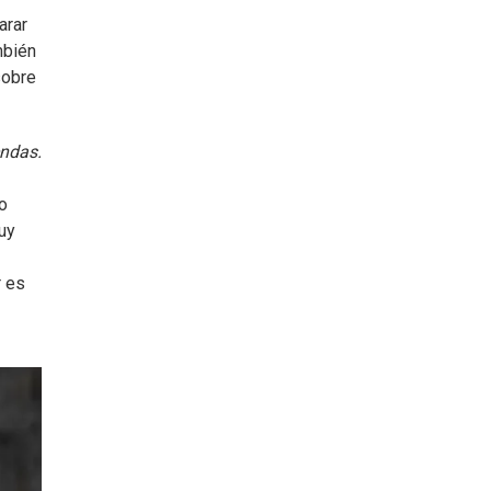
arar
mbién
sobre
endas.
o
uy
r es