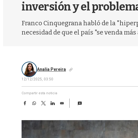
inversión y el problema
Franco Cinquegrana habló de la "hiperpe
necesidad de que el país "se venda más
Analía Pereira
12/12/2025, 03:50
Compartir esta noticia
F
W
T
L
E
a
h
w
i
m
c
a
i
n
a
e
t
t
k
i
b
s
t
e
l
o
A
e
d