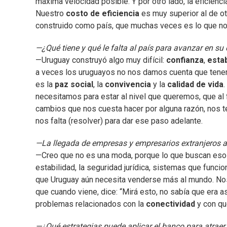
máxima velocidad posible. Y por otro lado, la eficienc
Nuestro
costo de eficiencia
es muy superior al de o
construido como país, que muchas veces es lo que nos
—¿Qué tiene y qué le falta al país para avanzar en su 
—Uruguay construyó algo muy difícil:
confianza
,
estab
a veces los uruguayos no nos damos cuenta que tenemo
es la
paz social
, la
convivencia
y la
calidad de vida
.
necesitamos para estar al nivel que queremos, que al f
cambios que nos cuesta hacer por alguna razón, nos
nos falta (resolver) para dar ese paso adelante.
—La llegada de empresas y empresarios extranjeros a 
—Creo que no es una moda, porque lo que buscan es
estabilidad, la seguridad jurídica, sistemas que funcio
que Uruguay aún necesita venderse más al mundo. Nos 
que cuando viene, dice: “Mirá esto, no sabía que era
problemas relacionados con la
conectividad
y con qu
—¿Qué estrategias puede aplicar el banco para atraer c