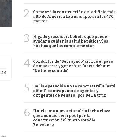
2
Comenzó la construcción del edificio más
alto de América Latina: superará los 470
metros
3
Hígado graso: seis bebidas que pueden
ayudar a cuidar la salud hepática y los
hábitos que las complementan
4
Conductor de "Subrayado" criticó el paro
de maestros y generó un fuerte debate:
"No tiene sentido"
Duración: 44 segundos
:44
5
De "la operación no se concretará" a "está
difícil": contrapunto de agentes y
dirigentes de Peñarol por De La Cruz
6
“Inicia una nueva etapa”: la fecha clave
que anunció Liverpool por la
construcción del Nuevo Estadio
Belvedere