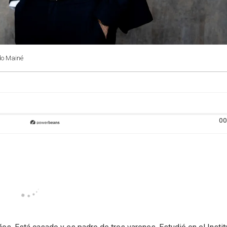
do Mainé
00