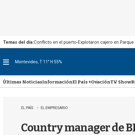
Temas del día:
Conflicto en el puerto
Explotaron cajero en Parque
Montevideo, T 11° H 55%
M
e
n
u
Últimas Noticias
Información
El País +
Ovación
TV Show
B
EL PAÍS
EL EMPRESARIO
Country manager de BB