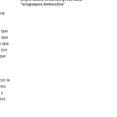
"uruguayos detenidos"
ar.
o que
, que
os que
 por
 que
con la
creo
 y
ños