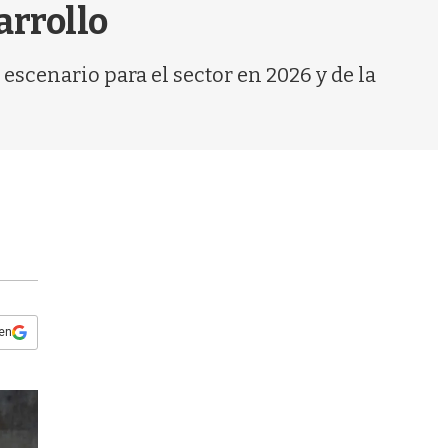
s
arrollo
q
u
e
escenario para el sector en 2026 y de la
d
a
 en