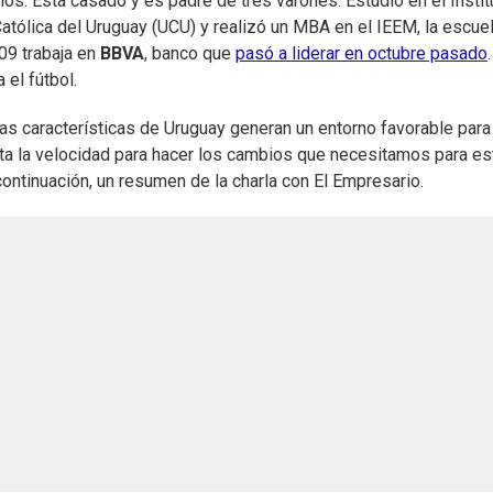
s. Está casado y es padre de tres varones. Estudió en el Instit
atólica del Uruguay (UCU) y realizó un MBA en el IEEM, la escue
09 trabaja en
BBVA
, banco que
pasó a liderar en octubre pasado
el fútbol.
as características de Uruguay generan un entorno favorable para
lta la velocidad para hacer los cambios que necesitamos para est
 continuación, un resumen de la charla con El Empresario.