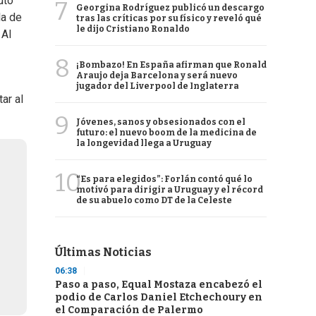
uto
7
Georgina Rodríguez publicó un descargo
la de
tras las críticas por su físico y reveló qué
le dijo Cristiano Ronaldo
. Al
8
¡Bombazo! En España afirman que Ronald
Araujo deja Barcelona y será nuevo
jugador del Liverpool de Inglaterra
ar al
9
Jóvenes, sanos y obsesionados con el
futuro: el nuevo boom de la medicina de
la longevidad llega a Uruguay
10
“Es para elegidos”: Forlán contó qué lo
motivó para dirigir a Uruguay y el récord
de su abuelo como DT de la Celeste
Últimas Noticias
06:38
Paso a paso, Equal Mostaza encabezó el
podio de Carlos Daniel Etchechoury en
el Comparación de Palermo