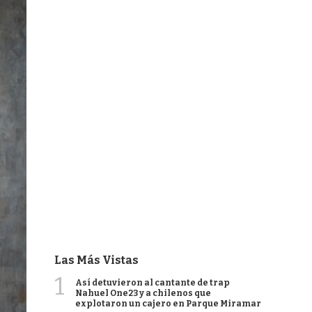
Las Más Vistas
1
Así detuvieron al cantante de trap
Nahuel One23 y a chilenos que
explotaron un cajero en Parque Miramar