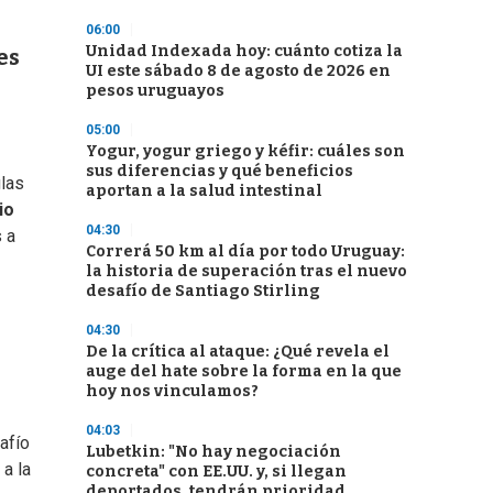
06:00
Unidad Indexada hoy: cuánto cotiza la
es
UI este sábado 8 de agosto de 2026 en
pesos uruguayos
05:00
Yogur, yogur griego y kéfir: cuáles son
sus diferencias y qué beneficios
glas
aportan a la salud intestinal
io
04:30
 a
Correrá 50 km al día por todo Uruguay:
la historia de superación tras el nuevo
desafío de Santiago Stirling
04:30
De la crítica al ataque: ¿Qué revela el
auge del hate sobre la forma en la que
hoy nos vinculamos?
04:03
afío
Lubetkin: "No hay negociación
a la
concreta" con EE.UU. y, si llegan
deportados, tendrán prioridad