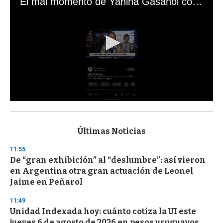
El mal momento de Yanina Gasañol con un hincha argentino en "Subrayado"
0
s
e
c
Últimas Noticias
o
n
11:55
d
De “gran exhibición” al “deslumbre”: así vieron
s
o
en Argentina otra gran actuación de Leonel
f
Jaime en Peñarol
3
3
s
11:49
e
Unidad Indexada hoy: cuánto cotiza la UI este
c
jueves 6 de agosto de 2026 en pesos uruguayos