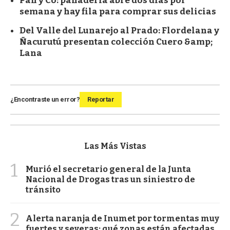
Pan y Co: panadería abre dos días por
semana y hay fila para comprar sus delicias
Del Valle del Lunarejo al Prado: Flordelana y
Ñacurutú presentan colección Cuero &amp;
Lana
¿Encontraste un error?
Reportar
Las Más Vistas
1
Murió el secretario general de la Junta
Nacional de Drogas tras un siniestro de
tránsito
2
Alerta naranja de Inumet por tormentas muy
fuertes y severas: qué zonas están afectadas