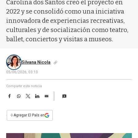
a
Carolina dos Santos creó el proyecto en
2022 y se consolidó como una iniciativa
innovadora de experiencias recreativas,
culturales y de socialización como teatro,
ballet, conciertos y visitas a museos.
Silvana Nicola
05/06/2026, 03:10
Compartir esta noticia
F
W
T
L
E
a
h
w
i
m
c
a
i
n
a
e
t
t
k
i
+
Agregar El País en
b
s
t
e
l
o
A
e
d
o
p
r
I
k
p
n