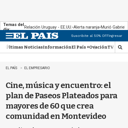
Temas del
Relación Uruguay - EE.UU.
Alerta naranja
Murió Gabriel 
día:
Suscribite al 50% OFF
Ingresar
M
e
Últimas Noticias
Información
El País +
Ovación
TV Show
n
M
u
o
s
t
EL PAÍS
EL EMPRESARIO
r
a
Cine, música y encuentro: el
r
b
plan de Paseos Plateados para
�
s
mayores de 60 que crea
q
u
comunidad en Montevideo
e
d