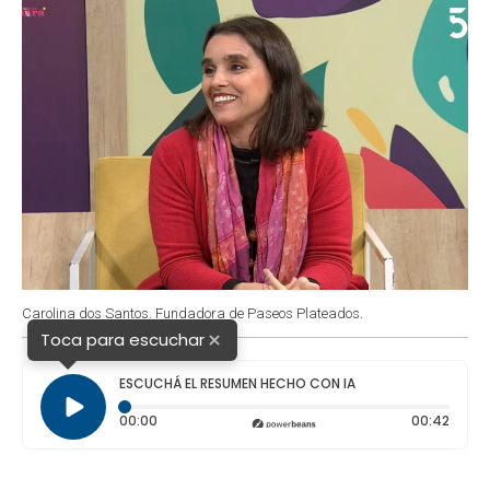
Carolina dos Santos. Fundadora de Paseos Plateados.
×
Toca para escuchar
ESCUCHÁ EL RESUMEN HECHO CON IA
Tiempo transcurrido: 0 segundos
Durac
00:00
00:42