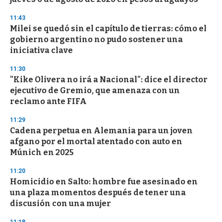
o
n
d
11:43
s
Milei se quedó sin el capítulo de tierras: cómo el
gobierno argentino no pudo sostener una
iniciativa clave
11:30
"Kike Olivera no irá a Nacional": dice el director
ejecutivo de Gremio, que amenaza con un
reclamo ante FIFA
11:29
Cadena perpetua en Alemania para un joven
afgano por el mortal atentado con auto en
Múnich en 2025
11:20
Homicidio en Salto: hombre fue asesinado en
una plaza momentos después de tener una
discusión con una mujer