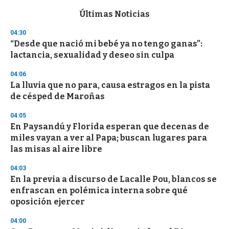
e
c
Últimas Noticias
o
n
04:30
d
“Desde que nació mi bebé ya no tengo ganas”:
s
o
lactancia, sexualidad y deseo sin culpa
f
3
04:06
3
s
La lluvia que no para, causa estragos en la pista
e
de césped de Maroñas
c
o
04:05
n
d
En Paysandú y Florida esperan que decenas de
s
miles vayan a ver al Papa; buscan lugares para
las misas al aire libre
04:03
En la previa a discurso de Lacalle Pou, blancos se
enfrascan en polémica interna sobre qué
oposición ejercer
04:00