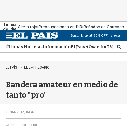
Temas
Alerta roja
Preocupaciones en INR
Bañados de Carrasco
del día:
Suscribite al 50% OFF
Ingresar
M
e
Últimas Noticias
Información
El País +
Ovación
TV Show
n
M
u
o
s
t
EL PAÍS
EL EMPRESARIO
r
a
Bandera amateur en medio de
r
b
tanto "pro"
�
s
q
u
10/04/2015, 04:47
e
d
Compartir esta noticia