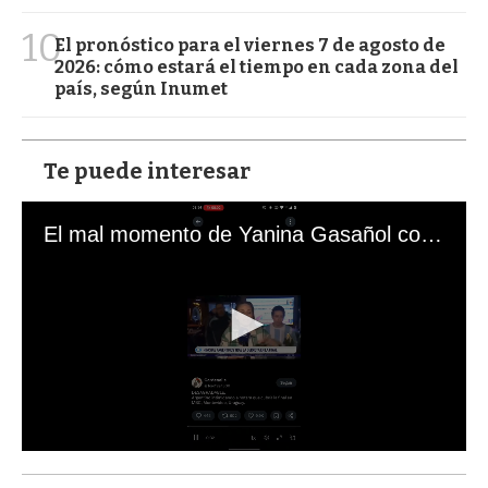
10
El pronóstico para el viernes 7 de agosto de
2026: cómo estará el tiempo en cada zona del
país, según Inumet
Te puede interesar
El mal momento de Yanina Gasañol con un hincha argentino en "Subrayado"
0
s