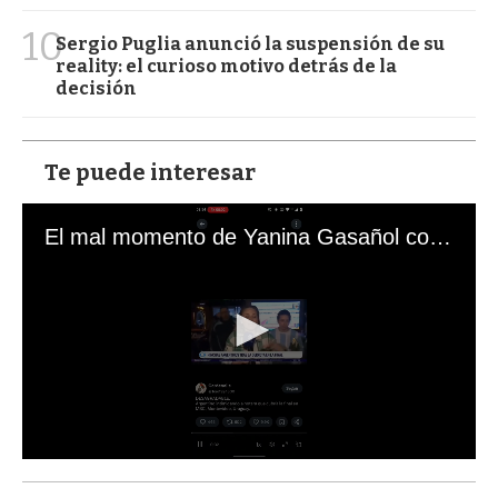
10
Sergio Puglia anunció la suspensión de su
reality: el curioso motivo detrás de la
decisión
Te puede interesar
El mal momento de Yanina Gasañol con un hincha argentino en "Subrayado"
0
s