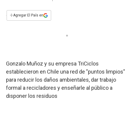
a
h
w
i
m
a
c
a
i
n
a
e
t
t
k
i
+
Agregar El País en
b
s
t
e
l
o
A
e
d
o
p
r
I
k
p
n
Gonzalo Muñoz y su empresa TriCiclos
establecieron en Chile una red de "puntos limpios"
para reducir los daños ambientales, dar trabajo
formal a recicladores y enseñarle al público a
disponer los residuos