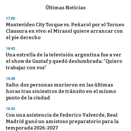
e
c
Últimas Noticias
o
n
17:00
d
Montevideo City Torque vs. Peñarol por el Torneo
s
o
Clausura en vivo: el Mirasol quiere arrancar con
f
el pie derecho
3
3
s
16:42
e
Una estrella de la televisión argentina fue a ver
c
el show de Gustaf y quedó deslumbrada: "Quiero
o
n
trabajar con vos"
d
s
16:28
Salto: dos personas murieron en las últimas
horas tras siniestros de tránsito en el mismo
punto de la ciudad
16:24
Con una asistencia de Federico Valverde, Real
Madrid ganó un amistoso preparatorio para la
temporada 2026-2027