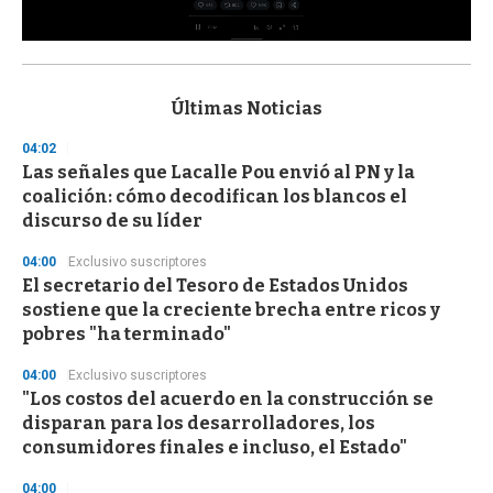
0
s
e
c
Últimas Noticias
o
n
04:02
d
Las señales que Lacalle Pou envió al PN y la
s
o
coalición: cómo decodifican los blancos el
f
discurso de su líder
3
3
s
04:00
Exclusivo suscriptores
e
El secretario del Tesoro de Estados Unidos
c
sostiene que la creciente brecha entre ricos y
o
n
pobres "ha terminado"
d
s
04:00
Exclusivo suscriptores
"Los costos del acuerdo en la construcción se
disparan para los desarrolladores, los
consumidores finales e incluso, el Estado"
04:00