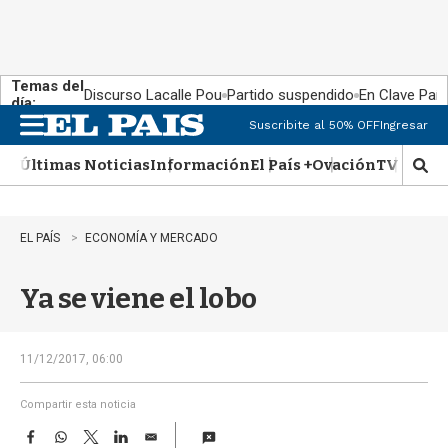
Temas del
Discurso Lacalle Pou
Partido suspendido
En Clave País
día:
Suscribite al 50% OFF
Ingresar
M
e
Últimas Noticias
Información
El País +
Ovación
TV Show
n
M
u
o
s
t
EL PAÍS
ECONOMÍA Y MERCADO
r
a
Ya se viene el lobo
r
b
�
s
11/12/2017, 06:00
q
u
Compartir esta noticia
e
F
W
T
L
E
d