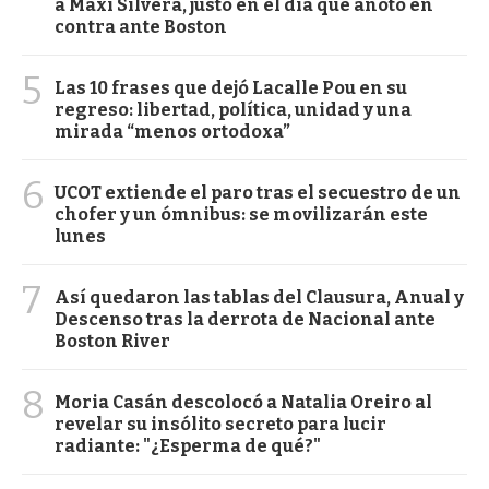
a Maxi Silvera, justo en el día que anotó en
contra ante Boston
5
Las 10 frases que dejó Lacalle Pou en su
regreso: libertad, política, unidad y una
mirada “menos ortodoxa”
6
UCOT extiende el paro tras el secuestro de un
chofer y un ómnibus: se movilizarán este
lunes
7
Así quedaron las tablas del Clausura, Anual y
Descenso tras la derrota de Nacional ante
Boston River
8
Moria Casán descolocó a Natalia Oreiro al
revelar su insólito secreto para lucir
radiante: "¿Esperma de qué?"