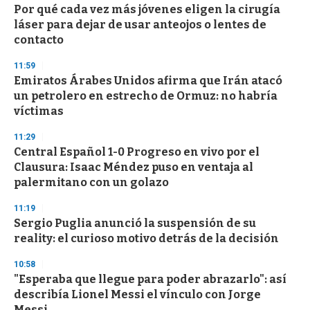
s
Por qué cada vez más jóvenes eligen la cirugía
láser para dejar de usar anteojos o lentes de
contacto
11:59
Emiratos Árabes Unidos afirma que Irán atacó
un petrolero en estrecho de Ormuz: no habría
víctimas
11:29
Central Español 1-0 Progreso en vivo por el
Clausura: Isaac Méndez puso en ventaja al
palermitano con un golazo
11:19
Sergio Puglia anunció la suspensión de su
reality: el curioso motivo detrás de la decisión
10:58
"Esperaba que llegue para poder abrazarlo": así
describía Lionel Messi el vínculo con Jorge
Messi