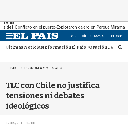
Tema
s del
Conflicto en el puerto
Explotaron cajero en Parque Miramar
día:
Suscribite al 50% OFF
Ingresar
M
e
Últimas Noticias
Información
El País +
Ovación
TV Show
n
M
u
o
s
t
EL PAÍS
ECONOMÍA Y MERCADO
r
a
TLC con Chile no justifica
r
b
tensiones ni debates
�
s
ideológicos
q
u
e
d
07/05/2018, 05:00