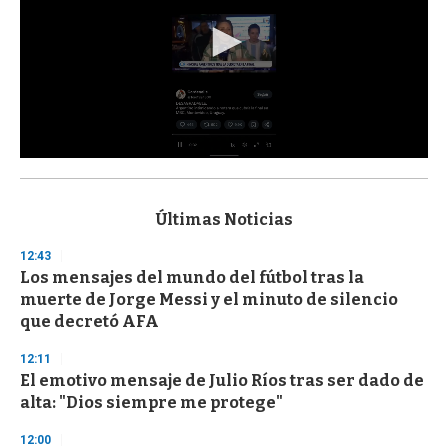
0
s
e
c
Últimas Noticias
o
n
12:43
d
Los mensajes del mundo del fútbol tras la
s
o
muerte de Jorge Messi y el minuto de silencio
f
que decretó AFA
3
3
s
12:11
e
El emotivo mensaje de Julio Ríos tras ser dado de
c
alta: "Dios siempre me protege"
o
n
d
12:00