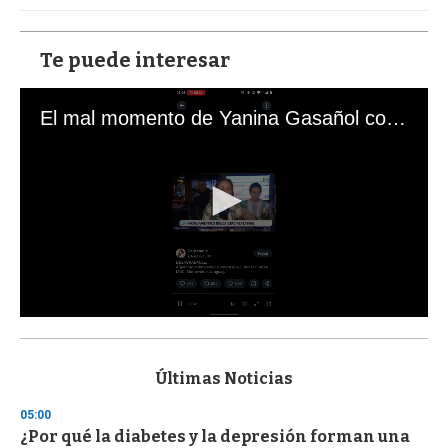
Te puede interesar
El mal momento de Yanina Gasañol con un hincha argentino en "Subrayado"
0
s
e
c
Últimas Noticias
o
n
05:00
d
¿Por qué la diabetes y la depresión forman una
s