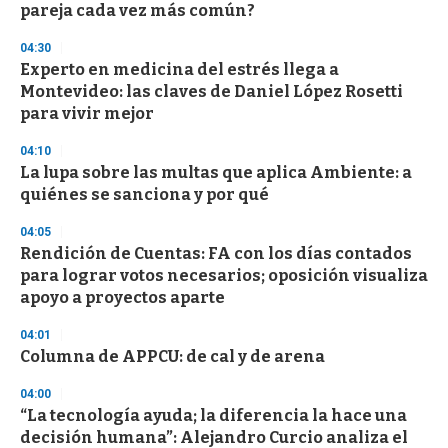
o
pareja cada vez más común?
f
3
04:30
3
s
Experto en medicina del estrés llega a
e
Montevideo: las claves de Daniel López Rosetti
c
para vivir mejor
o
n
d
04:10
s
La lupa sobre las multas que aplica Ambiente: a
quiénes se sanciona y por qué
04:05
Rendición de Cuentas: FA con los días contados
para lograr votos necesarios; oposición visualiza
apoyo a proyectos aparte
04:01
Columna de APPCU: de cal y de arena
04:00
“La tecnología ayuda; la diferencia la hace una
decisión humana”: Alejandro Curcio analiza el