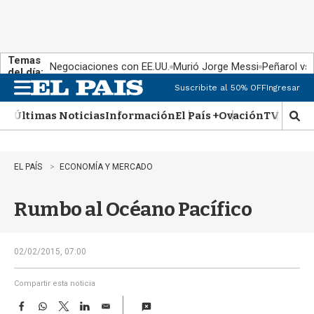
Temas
Negociaciones con EE.UU.
Murió Jorge Messi
Peñarol vs
del día:
Suscribite al 50% OFF
Ingresar
M
e
Últimas Noticias
Información
El País +
Ovación
TV Show
n
M
u
o
s
t
EL PAÍS
ECONOMÍA Y MERCADO
r
a
Rumbo al Océano Pacífico
r
b
�
s
02/02/2015, 07:00
q
u
Compartir esta noticia
e
F
W
T
L
E
d