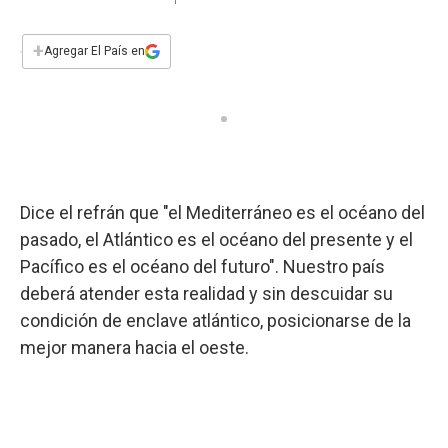
a
h
w
i
m
a
c
a
i
n
a
e
t
t
k
i
+
Agregar El País en
b
s
t
e
l
o
A
e
d
o
p
r
I
k
p
n
Dice el refrán que "el Mediterráneo es el océano del
pasado, el Atlántico es el océano del presente y el
Pacífico es el océano del futuro". Nuestro país
deberá atender esta realidad y sin descuidar su
condición de enclave atlántico, posicionarse de la
mejor manera hacia el oeste.