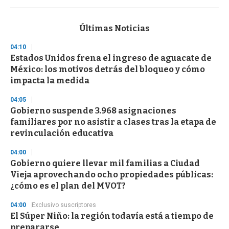
0
s
e
c
Últimas Noticias
o
n
04:10
d
Estados Unidos frena el ingreso de aguacate de
s
o
México: los motivos detrás del bloqueo y cómo
f
impacta la medida
3
3
s
04:05
e
Gobierno suspende 3.968 asignaciones
c
familiares por no asistir a clases tras la etapa de
o
n
revinculación educativa
d
s
04:00
Gobierno quiere llevar mil familias a Ciudad
Vieja aprovechando ocho propiedades públicas:
¿cómo es el plan del MVOT?
04:00
Exclusivo suscriptores
El Súper Niño: la región todavía está a tiempo de
prepararse