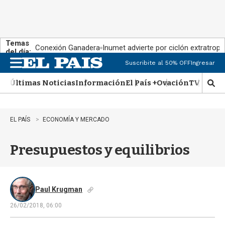
Temas
Conexión Ganadera
Inumet advierte por ciclón extratropi
del día:
Suscribite al 50% OFF
Ingresar
M
e
Últimas Noticias
Información
El País +
Ovación
TV Show
n
M
u
o
s
t
EL PAÍS
ECONOMÍA Y MERCADO
r
a
Presupuestos y equilibrios
r
b
�
s
q
Paul Krugman
u
26/02/2018, 06:00
e
d