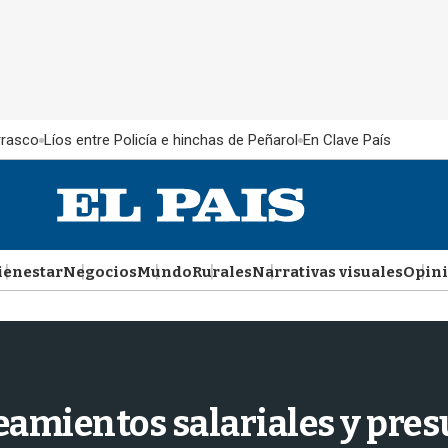
rrasco
Líos entre Policía e hinchas de Peñarol
En Clave País
ienestar
Negocios
Mundo
Rurales
Narrativas visuales
Opin
neamientos salariales y pre