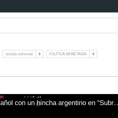
nicolás cichevski
POLÍTICA MONETARIA
El mal momento de Yanina Gasañol con un hin