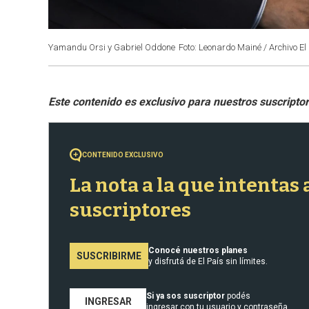
Yamandu Orsi y Gabriel Oddone
Foto: Leonardo Mainé / Archivo El
CONTENIDO EXCLUSIVO
La nota a la que intentas
suscriptores
Conocé nuestros planes
SUSCRIBIRME
y disfrutá de El País sin límites.
Si ya sos suscriptor
podés
INGRESAR
ingresar con tu usuario y contraseña.