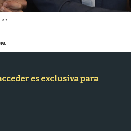
 País.
 acceder es exclusiva para