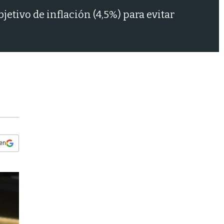
s
etivo de inflación (4,5%) para evitar
q
u
e
d
a
 en