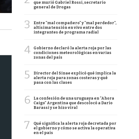
que murió Gabriel Rossi, secretario
general de Drogas
3
Entre "mal compañero" y "mal perdedor",
altísima tensión en vivo entre dos
integrantes de programa radial
4
Gobierno declaró la alerta roja por las
condiciones meteorológicas en varias
zonas del país
5
Director del Sinae explicó qué implica la
alerta roja para zonas costeras y qué
pasa con las clases
6
La confesión de una uruguaya en "Ahora
Caigo" Argentina que descolocó a Darío
Barassi y se hizo viral
7
Qué significa la alerta roja decretada por
el gobierno y cómo se activa la operativa
en el país