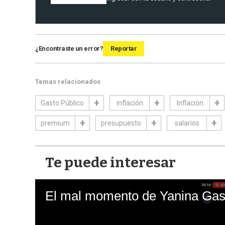
¿Encontraste un error?
Reportar
Temas relacionados
Gasto Público
inflación
Inflación
premium
presupuesto
salarios
Te puede interesar