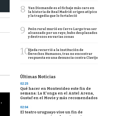
8
Yan Diomande es el fichaje más caro en
la historia de Real Madrid: origen atípico
y la tragedia que lo fortaleció
9
Peón rural murió en Cerro Largo tras ser
alcanzado por un rayo; hubo desplazados
y destrozos en varias zonas
10
Ojeda recurrió a la Institución de
Derechos Humanos, tras no encontrar
respuesta en una denuncia contra Clavijo
Últimas Noticias
02:25
Qué hacer en Montevideo este fin de
semana: La K'onga en el Antel Arena,
Gustaf en el Movie y más recomendados
cha argentino en "Subrayado"
02:04
El teatro uruguayo vive un fin de