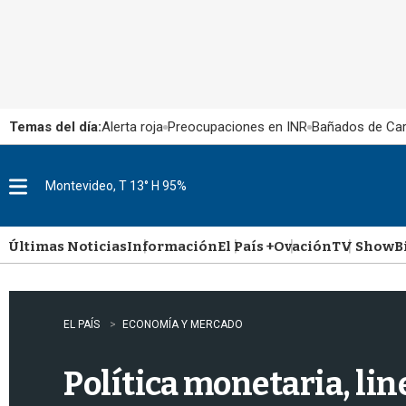
Temas del día:
Alerta roja
Preocupaciones en INR
Bañados de Ca
Montevideo, T 13° H 95%
M
e
n
u
Últimas Noticias
Información
El País +
Ovación
TV Show
B
EL PAÍS
ECONOMÍA Y MERCADO
Política monetaria, li