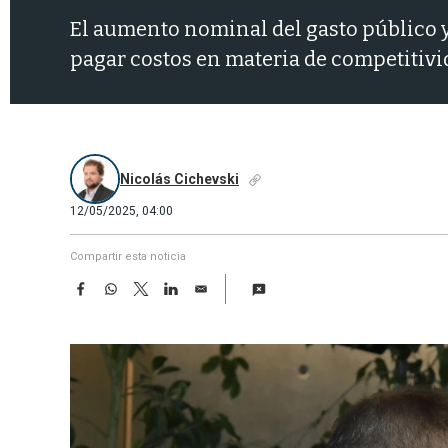
El aumento nominal del gasto público y 
pagar costos en materia de competitivida
Nicolás Cichevski
12/05/2025, 04:00
Compartir esta noticia
F
W
T
L
E
a
h
w
i
m
c
a
i
n
a
e
t
t
k
i
b
s
t
e
l
o
A
e
d
o
p
r
I
k
p
n