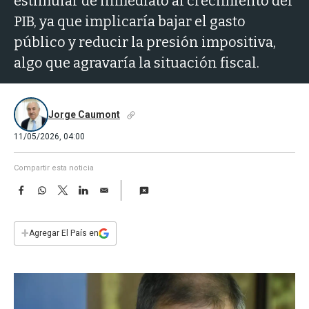
estimular de inmediato al crecimiento del
a
PIB, ya que implicaría bajar el gasto
público y reducir la presión impositiva,
algo que agravaría la situación fiscal.
Jorge Caumont
11/05/2026, 04:00
Compartir esta noticia
F
W
T
L
E
a
h
w
i
m
c
a
i
n
a
e
t
t
k
i
+
Agregar El País en
b
s
t
e
l
o
A
e
d
o
p
r
I
k
p
n