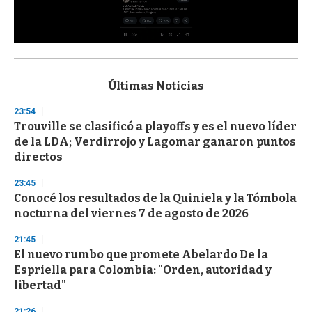
0
s
e
c
Últimas Noticias
o
n
23:54
d
Trouville se clasificó a playoffs y es el nuevo líder
s
o
de la LDA; Verdirrojo y Lagomar ganaron puntos
f
directos
3
3
s
23:45
e
Conocé los resultados de la Quiniela y la Tómbola
c
nocturna del viernes 7 de agosto de 2026
o
n
d
21:45
s
El nuevo rumbo que promete Abelardo De la
Espriella para Colombia: "Orden, autoridad y
libertad"
21:26