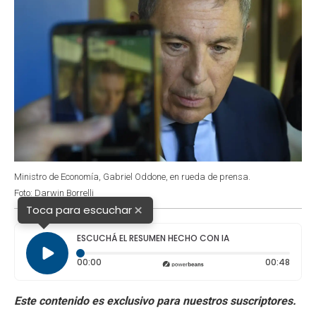
Ministro de Economía, Gabriel Oddone, en rueda de prensa.
Foto: Darwin Borrelli
×
Toca para escuchar
ESCUCHÁ EL RESUMEN HECHO CON IA
Tiempo transcurrido: 0 segundos
Durac
00:00
00:48