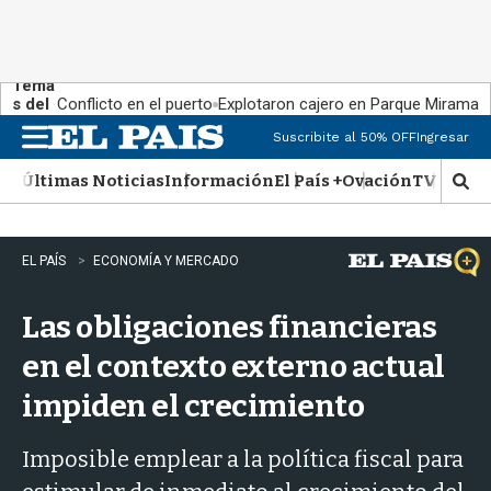
Tema
s del
Conflicto en el puerto
Explotaron cajero en Parque Miramar
día:
Suscribite al 50% OFF
Ingresar
M
e
Últimas Noticias
Información
El País +
Ovación
TV Show
n
M
u
o
s
t
EL PAÍS
ECONOMÍA Y MERCADO
r
a
Las obligaciones financieras
r
b
en el contexto externo actual
�
s
impiden el crecimiento
q
u
e
Imposible emplear a la política fiscal para
d