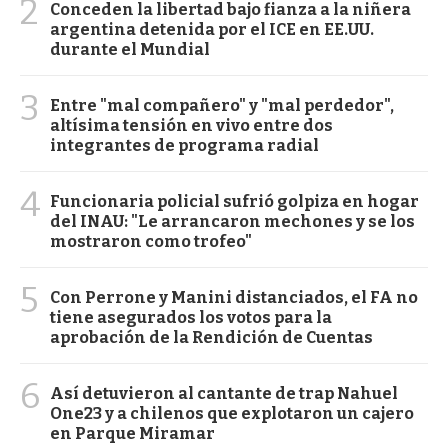
2
Conceden la libertad bajo fianza a la niñera
argentina detenida por el ICE en EE.UU.
durante el Mundial
3
Entre "mal compañero" y "mal perdedor",
altísima tensión en vivo entre dos
integrantes de programa radial
4
Funcionaria policial sufrió golpiza en hogar
del INAU: "Le arrancaron mechones y se los
mostraron como trofeo"
5
Con Perrone y Manini distanciados, el FA no
tiene asegurados los votos para la
aprobación de la Rendición de Cuentas
6
Así detuvieron al cantante de trap Nahuel
One23 y a chilenos que explotaron un cajero
en Parque Miramar