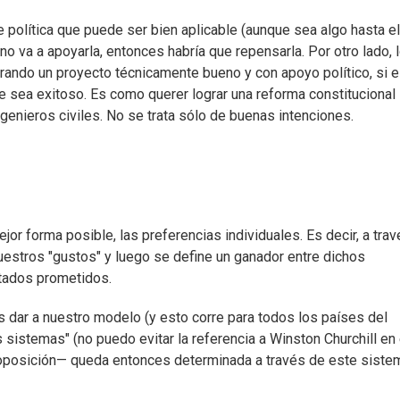
e política que puede ser bien aplicable (aunque sea algo hasta el
o va a apoyarla, entonces habría que repensarla. Por otro lado, 
rando un proyecto técnicamente bueno y con apoyo político, si e
que sea exitoso. Es como querer lograr una reforma constitucional 
enieros civiles. No se trata sólo de buenas intenciones.
jor forma posible, las preferencias individuales. Es decir, a tra
uestros "gustos" y luego se define un ganador entre dichos
ltados prometidos.
s dar a nuestro modelo (y esto corre para todos los países del
 sistemas" (no puedo evitar la referencia a Winston Churchill en
a oposición— queda entonces determinada a través de este siste