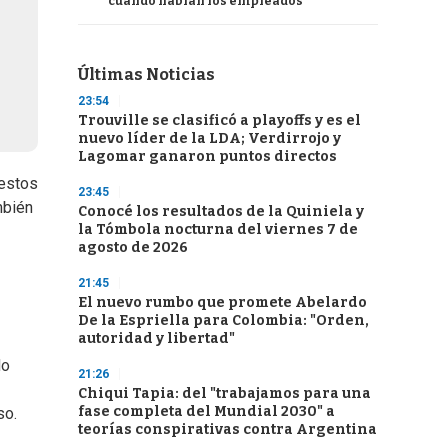
cuando hablan los empleados
Últimas Noticias
23:54
Trouville se clasificó a playoffs y es el
nuevo líder de la LDA; Verdirrojo y
Lagomar ganaron puntos directos
 estos
23:45
mbién
Conocé los resultados de la Quiniela y
la Tómbola nocturna del viernes 7 de
agosto de 2026
21:45
El nuevo rumbo que promete Abelardo
De la Espriella para Colombia: "Orden,
autoridad y libertad"
do
21:26
Chiqui Tapia: del "trabajamos para una
fase completa del Mundial 2030" a
so.
teorías conspirativas contra Argentina