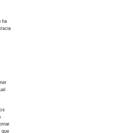
e ha
cracia
ener
ual
dos
.
omar.
s que