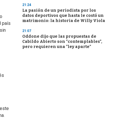
21:24
La pasión de un periodista por los
datos deportivos que hasta le costó un
lo
matrimonio: la historia de Willy Viola
l país
sin
21:07
Oddone dijo que las propuestas de
Cabildo Abierto son "contemplables",
pero requieren una "ley aparte"
vés
 este
ma.