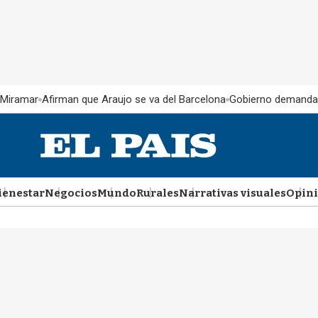
 Miramar
Afirman que Araujo se va del Barcelona
Gobierno demanda
ienestar
Negocios
Mundo
Rurales
Narrativas visuales
Opin