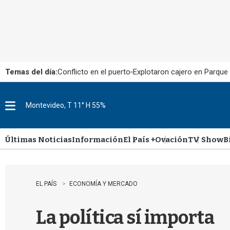
Temas del día:
Conflicto en el puerto
Explotaron cajero en Parque
Montevideo, T 11° H 55%
M
e
n
u
Últimas Noticias
Información
El País +
Ovación
TV Show
B
EL PAÍS
ECONOMÍA Y MERCADO
La política sí importa