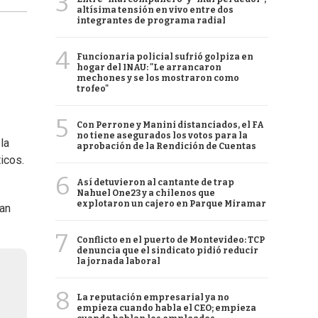
3
altísima tensión en vivo entre dos
integrantes de programa radial
4
Funcionaria policial sufrió golpiza en
hogar del INAU: "Le arrancaron
mechones y se los mostraron como
trofeo"
5
Con Perrone y Manini distanciados, el FA
no tiene asegurados los votos para la
la
aprobación de la Rendición de Cuentas
icos.
6
Así detuvieron al cantante de trap
Nahuel One23 y a chilenos que
explotaron un cajero en Parque Miramar
ran
7
Conflicto en el puerto de Montevideo: TCP
denuncia que el sindicato pidió reducir
la jornada laboral
8
La reputación empresarial ya no
empieza cuando habla el CEO; empieza