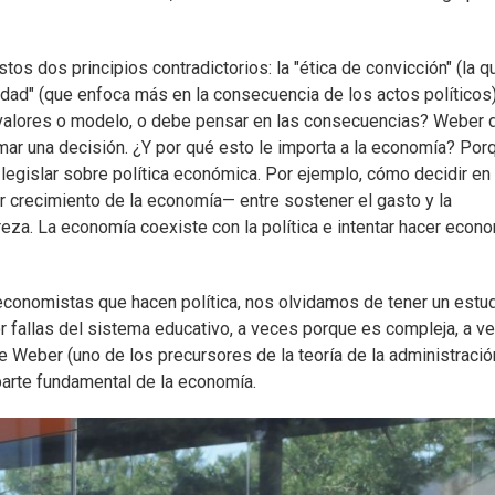
tos dos principios contradictorios: la "ética de convicción" (la q
lidad" (que enfoca más en la consecuencia de los actos políticos)
s valores o modelo, o debe pensar en las consecuencias? Weber 
mar una decisión. ¿Y por qué esto le importa a la economía? Por
 legislar sobre política económica. Por ejemplo, cómo decidir en
crecimiento de la economía— entre sostener el gasto y la
eza. La economía coexiste con la política e intentar hacer econ
onomistas que hacen política, nos olvidamos de tener un estu
r fallas del sistema educativo, a veces porque es compleja, a v
de Weber (uno de los precursores de la teoría de la administració
 parte fundamental de la economía.