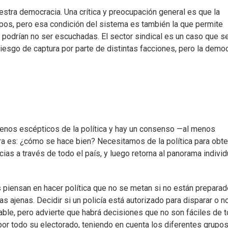
estra democracia. Una crítica y preocupación general es que la
pos, pero esa condición del sistema es también la que permite
o podrían no ser escuchadas. El sector sindical es un caso que s
iesgo de captura por parte de distintas facciones, pero la demo
enos escépticos de la política y hay un consenso —al menos
ora es: ¿cómo se hace bien? Necesitamos de la política para obt
s a través de todo el país, y luego retorna al panorama individ
iensan en hacer política que no se metan si no están prepara
s ajenas. Decidir si un policía está autorizado para disparar o no
cable, pero advierte que habrá decisiones que no son fáciles de t
or todo su electorado, teniendo en cuenta los diferentes grupo