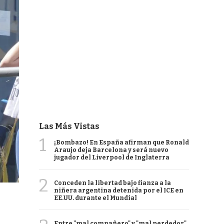
Las Más Vistas
1
¡Bombazo! En España afirman que Ronald
Araujo deja Barcelona y será nuevo
jugador del Liverpool de Inglaterra
2
Conceden la libertad bajo fianza a la
niñera argentina detenida por el ICE en
EE.UU. durante el Mundial
Entre "mal compañero" y "mal perdedor",