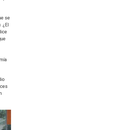
ue se
. ¿El
dice
que
omía
dio
eces
n