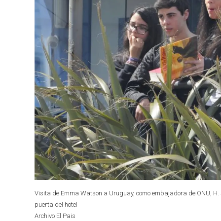
Visita de Emma Watson a Uruguay, como embajadora de ONU, H. Sher
puerta del hotel
Archivo El Pais