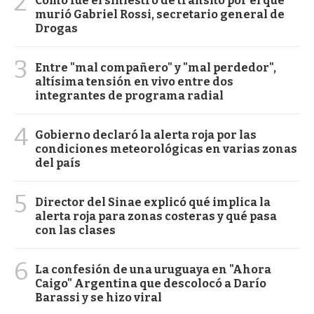
2
Cómo fue el siniestro de tránsito por el que
murió Gabriel Rossi, secretario general de
Drogas
3
Entre "mal compañero" y "mal perdedor",
altísima tensión en vivo entre dos
integrantes de programa radial
4
Gobierno declaró la alerta roja por las
condiciones meteorológicas en varias zonas
del país
5
Director del Sinae explicó qué implica la
alerta roja para zonas costeras y qué pasa
con las clases
6
La confesión de una uruguaya en "Ahora
Caigo" Argentina que descolocó a Darío
Barassi y se hizo viral