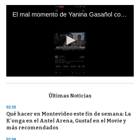
El mal momento de Yanina Gasañol con un hincha argentino en "Subrayado"
0
s
e
c
Últimas Noticias
o
n
02:25
d
Qué hacer en Montevideo este fin de semana: La
s
o
K'onga en el Antel Arena, Gustaf en el Movie y
f
más recomendados
3
3
s
02:04