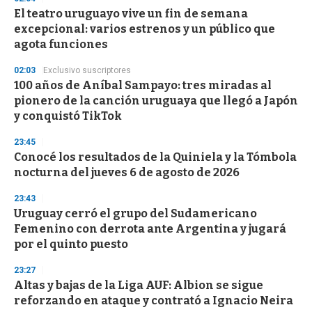
e
El teatro uruguayo vive un fin de semana
c
excepcional: varios estrenos y un público que
o
n
agota funciones
d
s
02:03
Exclusivo suscriptores
100 años de Aníbal Sampayo: tres miradas al
pionero de la canción uruguaya que llegó a Japón
y conquistó TikTok
23:45
Conocé los resultados de la Quiniela y la Tómbola
nocturna del jueves 6 de agosto de 2026
23:43
Uruguay cerró el grupo del Sudamericano
Femenino con derrota ante Argentina y jugará
por el quinto puesto
23:27
Altas y bajas de la Liga AUF: Albion se sigue
reforzando en ataque y contrató a Ignacio Neira