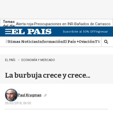
Temas
Alerta roja
Preocupaciones en INR
Bañados de Carrasco
del día:
Suscribite al 50% OFF
Ingresar
M
e
Últimas Noticias
Información
El País +
Ovación
TV Show
n
M
u
o
s
t
EL PAÍS
ECONOMÍA Y MERCADO
r
a
La burbuja crece y crece...
r
b
�
s
q
Paul Krugman
u
05/02/2018, 06:00
e
d