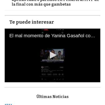
la final con más que gambetas
Te puede interesar
El mal momento de Yanina Gasañol con un hincha argentino en "Subrayado"
0
s
e
c
Últimas Noticias
o
n