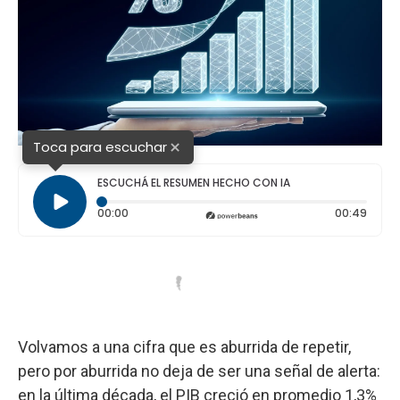
×
Toca para escuchar
ESCUCHÁ EL RESUMEN HECHO CON IA
Tiempo transcurrido: 0 segundos
Durac
00:00
00:49
Volvamos a una cifra que es aburrida de repetir,
pero por aburrida no deja de ser una señal de alerta:
en la última década, el PIB creció en promedio 1,3%