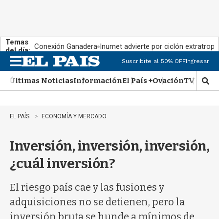
Temas
Conexión Ganadera
Inumet advierte por ciclón extratropi
del día:
Suscribite al 50% OFF
Ingresar
M
e
Últimas Noticias
Información
El País +
Ovación
TV Show
n
M
u
o
s
t
EL PAÍS
ECONOMÍA Y MERCADO
r
a
Inversión, inversión, inversión,
r
b
¿cuál inversión?
�
s
q
El riesgo país cae y las fusiones y
u
adquisiciones no se detienen, pero la
e
d
inversión bruta se hunde a mínimos de