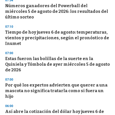
07:54
d
Números ganadores del Powerball del
s
o
miércoles 5 de agosto de 2026: los resultados del
f
último sorteo
3
3
s
07:10
e
Tiempo de hoy jueves 6 de agosto: temperaturas,
c
vientos y precipitaciones, según el pronóstico de
o
n
Inumet
d
s
07:00
Estas fueron las bolillas de la suerte en la
Quiniela y Tómbola de ayer miércoles 5 de agosto
de 2026
07:00
Por qué los expertos advierten que querer a una
mascota no significa tratarla como si fuera un
hijo
06:00
Así abre la cotización del dólar hoy jueves 6 de