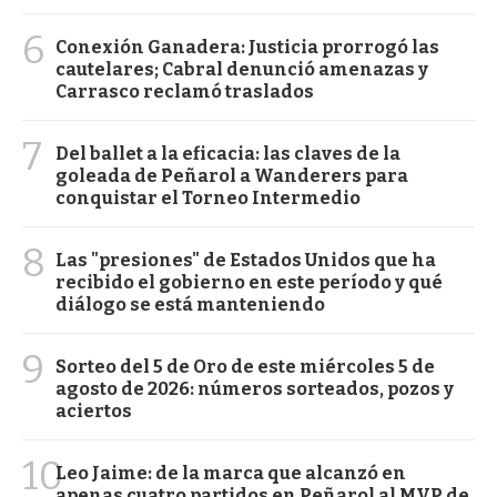
6
Conexión Ganadera: Justicia prorrogó las
cautelares; Cabral denunció amenazas y
Carrasco reclamó traslados
7
Del ballet a la eficacia: las claves de la
goleada de Peñarol a Wanderers para
conquistar el Torneo Intermedio
8
Las "presiones" de Estados Unidos que ha
recibido el gobierno en este período y qué
diálogo se está manteniendo
9
Sorteo del 5 de Oro de este miércoles 5 de
agosto de 2026: números sorteados, pozos y
aciertos
10
Leo Jaime: de la marca que alcanzó en
apenas cuatro partidos en Peñarol al MVP de