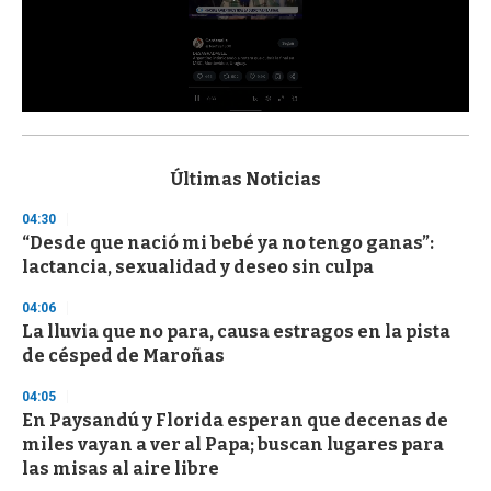
0
s
e
c
Últimas Noticias
o
n
04:30
d
“Desde que nació mi bebé ya no tengo ganas”:
s
o
lactancia, sexualidad y deseo sin culpa
f
3
04:06
3
s
La lluvia que no para, causa estragos en la pista
e
de césped de Maroñas
c
o
04:05
n
d
En Paysandú y Florida esperan que decenas de
s
miles vayan a ver al Papa; buscan lugares para
las misas al aire libre