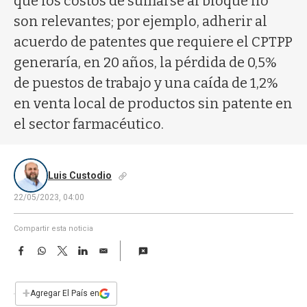
que los costos de sumarse al bloque no
a
son relevantes; por ejemplo, adherir al
acuerdo de patentes que requiere el CPTPP
generaría, en 20 años, la pérdida de 0,5%
de puestos de trabajo y una caída de 1,2%
en venta local de productos sin patente en
el sector farmacéutico.
Luis Custodio
22/05/2023, 04:00
Compartir esta noticia
F
W
T
L
E
a
h
w
i
m
c
a
i
n
a
e
t
t
k
i
+
Agregar El País en
b
s
t
e
l