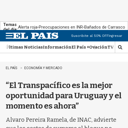
Temas
Alerta roja
Preocupaciones en INR
Bañados de Carrasco
del día:
Suscribite al 50% OFF
Ingresar
M
e
Últimas Noticias
Información
El País +
Ovación
TV Show
n
M
u
o
s
t
EL PAÍS
ECONOMÍA Y MERCADO
r
a
“El Transpacífico es la mejor
r
b
oportunidad para Uruguay y el
�
s
momento es ahora”
q
u
e
Alvaro Pereira Ramela, de INAC, advierte
d