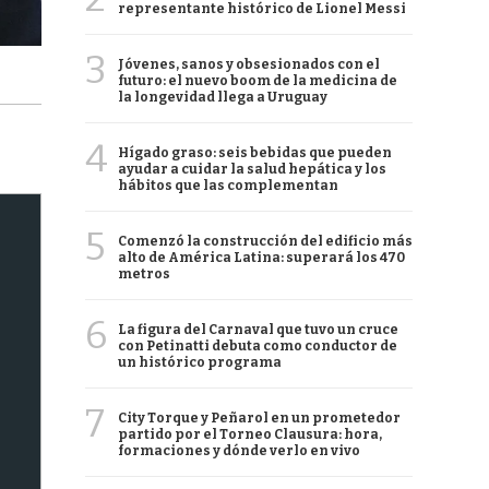
representante histórico de Lionel Messi
3
Jóvenes, sanos y obsesionados con el
futuro: el nuevo boom de la medicina de
la longevidad llega a Uruguay
4
Hígado graso: seis bebidas que pueden
ayudar a cuidar la salud hepática y los
hábitos que las complementan
5
Comenzó la construcción del edificio más
alto de América Latina: superará los 470
metros
6
La figura del Carnaval que tuvo un cruce
con Petinatti debuta como conductor de
un histórico programa
7
City Torque y Peñarol en un prometedor
partido por el Torneo Clausura: hora,
formaciones y dónde verlo en vivo