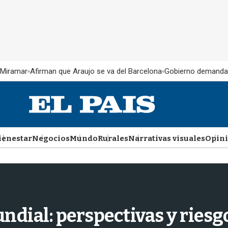
 Miramar
Afirman que Araujo se va del Barcelona
Gobierno demanda
ienestar
Negocios
Mundo
Rurales
Narrativas visuales
Opin
ndial: perspectivas y ries