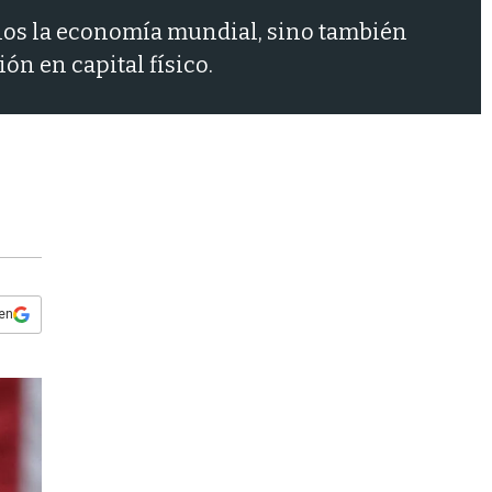
s
enos la economía mundial, sino también
q
u
ón en capital físico.
e
d
a
 en