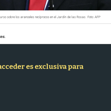
rso sobre los aranceles recíprocos en el Jardín de las Rosas.
Foto: AFP
 acceder es exclusiva para