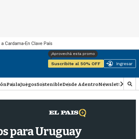
 a Cardama
En Clave País
Suscribite al 50% OFF
Ingresar
ión
Paula
Juegos
Sostenible
Desde Adentro
Newsletter
Podca
M
o
s
t
r
a
r
gos para Uruguay
b
�