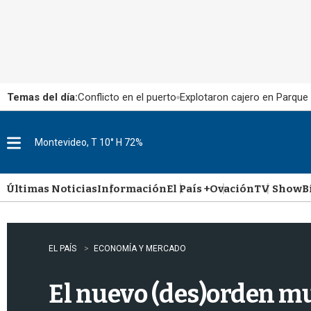
Temas del día:
Conflicto en el puerto
Explotaron cajero en Parque
Montevideo, T 10° H 72%
M
e
n
u
Últimas Noticias
Información
El País +
Ovación
TV Show
B
EL PAÍS
ECONOMÍA Y MERCADO
El nuevo (des)orden mu