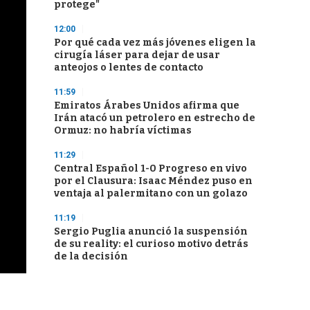
protege"
12:00
Por qué cada vez más jóvenes eligen la
cirugía láser para dejar de usar
anteojos o lentes de contacto
11:59
Emiratos Árabes Unidos afirma que
Irán atacó un petrolero en estrecho de
Ormuz: no habría víctimas
11:29
Central Español 1-0 Progreso en vivo
por el Clausura: Isaac Méndez puso en
ventaja al palermitano con un golazo
11:19
Sergio Puglia anunció la suspensión
de su reality: el curioso motivo detrás
de la decisión