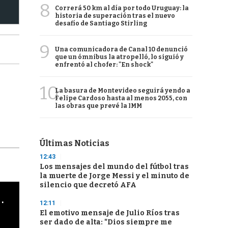
8
Correrá 50 km al día por todo Uruguay: la
historia de superación tras el nuevo
desafío de Santiago Stirling
9
Una comunicadora de Canal 10 denunció
que un ómnibus la atropelló, lo siguió y
enfrentó al chofer: "En shock"
10
La basura de Montevideo seguirá yendo a
Felipe Cardoso hasta al menos 2055, con
las obras que prevé la IMM
Últimas Noticias
12:43
Los mensajes del mundo del fútbol tras
la muerte de Jorge Messi y el minuto de
silencio que decretó AFA
cha argentino en "Subrayado"
12:11
El emotivo mensaje de Julio Ríos tras
ser dado de alta: "Dios siempre me