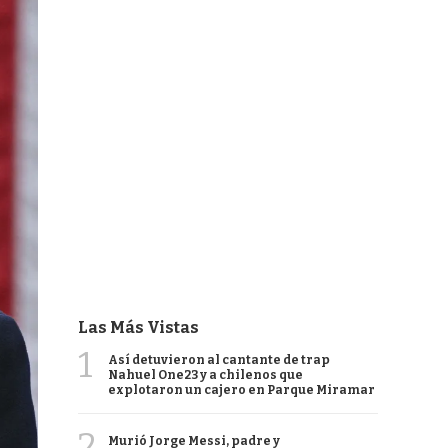
Las Más Vistas
1
Así detuvieron al cantante de trap
Nahuel One23 y a chilenos que
explotaron un cajero en Parque Miramar
2
Murió Jorge Messi, padre y