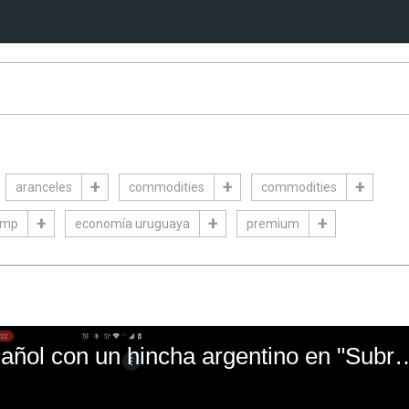
aranceles
commodities
commodities
ump
economía uruguaya
premium
El mal momento de Yanina Gasañol con un hin