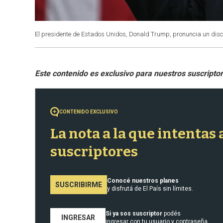
El presidente de Estados Unidos, Donald Trump, pronuncia un discu
CONTENIDO EXCLUSIVO
La nota a la que intentas
suscriptores
Conocé nuestros planes
SUSCRIBIRME
y disfrutá de El País sin límites.
Si ya sos suscriptor
podés
INGRESAR
ingresar con tu usuario y contraseña.