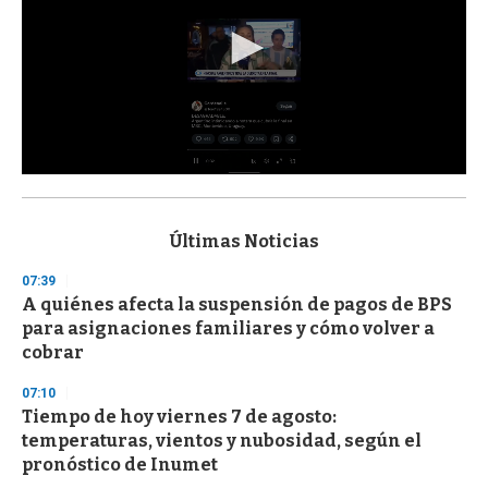
0
s
e
c
Últimas Noticias
o
n
07:39
d
A quiénes afecta la suspensión de pagos de BPS
s
o
para asignaciones familiares y cómo volver a
f
cobrar
3
3
s
07:10
e
Tiempo de hoy viernes 7 de agosto:
c
temperaturas, vientos y nubosidad, según el
o
n
pronóstico de Inumet
d