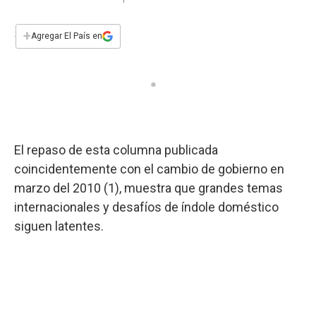
a
h
w
i
m
a
c
a
i
n
a
e
t
t
k
i
+
Agregar El País en
b
s
t
e
l
o
A
e
d
o
p
r
I
k
p
n
El repaso de esta columna publicada
coincidentemente con el cambio de gobierno en
marzo del 2010 (1), muestra que grandes temas
internacionales y desafíos de índole doméstico
siguen latentes.