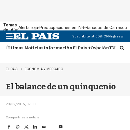
Temas
Alerta roja
Preocupaciones en INR
Bañados de Carrasco
del día:
Suscribite al 50% OFF
Ingresar
M
e
Últimas Noticias
Información
El País +
Ovación
TV Show
n
M
u
o
s
t
EL PAÍS
ECONOMÍA Y MERCADO
r
a
El balance de un quinquenio
r
b
�
s
23/02/2015, 07:00
q
u
Compartir esta noticia
e
F
W
T
L
E
d