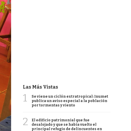
Las Más Vistas
1
Se viene un ciclón extratropical: Inumet
publica un aviso especial a la población
por tormentas y viento
2
El edificio patrimonial que fue
desalojado y que se había vuelto el
principal refugio de delincuentes en