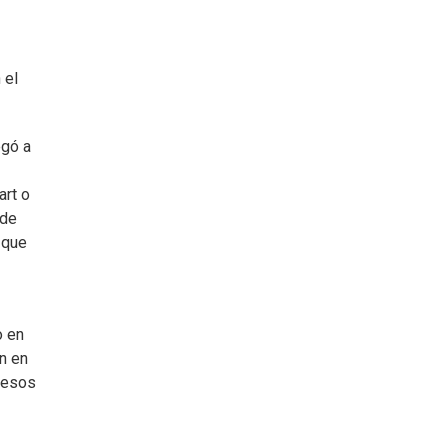
 el
egó a
art o
 de
 que
o en
n en
o esos