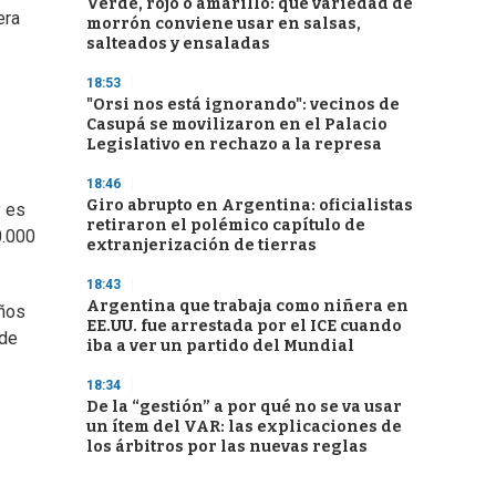
Verde, rojo o amarillo: qué variedad de
era
morrón conviene usar en salsas,
salteados y ensaladas
18:53
"Orsi nos está ignorando": vecinos de
Casupá se movilizaron en el Palacio
Legislativo en rechazo a la represa
18:46
Giro abrupto en Argentina: oficialistas
y es
retiraron el polémico capítulo de
0.000
extranjerización de tierras
18:43
Argentina que trabaja como niñera en
iños
EE.UU. fue arrestada por el ICE cuando
 de
iba a ver un partido del Mundial
18:34
De la “gestión” a por qué no se va usar
un ítem del VAR: las explicaciones de
los árbitros por las nuevas reglas