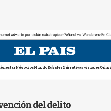
Inumet advierte por ciclón extratropical
Peñarol vs. Wanderers
En Cl
ienestar
Negocios
Mundo
Rurales
Narrativas visuales
Opin
vención del delito