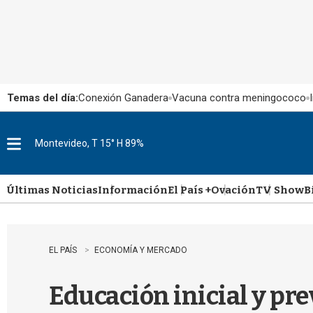
Temas del día:
Conexión Ganadera
Vacuna contra meningococo
Montevideo, T 15° H 89%
M
e
n
u
Últimas Noticias
Información
El País +
Ovación
TV Show
B
EL PAÍS
ECONOMÍA Y MERCADO
Educación inicial y pre