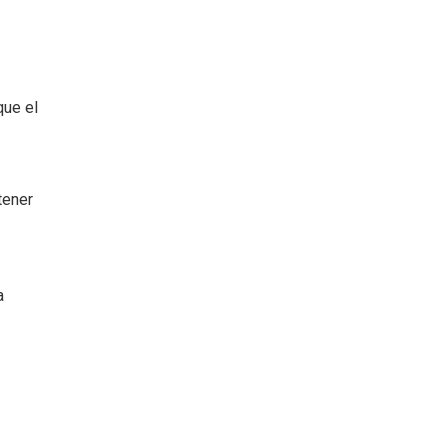
que el
tener
a