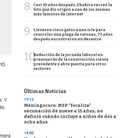
8
Casi 30 años después, Shakira recreó la
foto que dio origen a uno de los memes
más famosos de internet
9
Llevaron cinco gatos a una isla para
controlar una plaga de ratones, 77 años
después encontraron un desastre
10
Reducción de la jornada laboral en
preacuerdo de la construcción sienta
t).
precedente y abre puerta para otros
sectores
Últimas Noticias
. Y
19:12
Meningococo: MSP "focaliza"
te,
vacunación de nueve a 15 años; no
definió cuándo incluye a niños de dos a
ocho años
19:00
imera