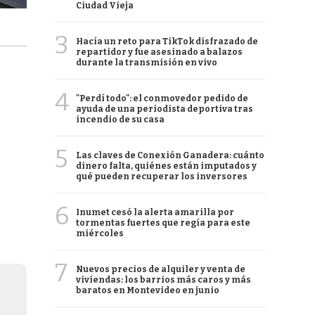
Ciudad Vieja
3
Hacía un reto para TikTok disfrazado de
repartidor y fue asesinado a balazos
durante la transmisión en vivo
4
"Perdí todo": el conmovedor pedido de
ayuda de una periodista deportiva tras
incendio de su casa
5
Las claves de Conexión Ganadera: cuánto
dinero falta, quiénes están imputados y
qué pueden recuperar los inversores
6
Inumet cesó la alerta amarilla por
tormentas fuertes que regía para este
miércoles
7
Nuevos precios de alquiler y venta de
viviendas: los barrios más caros y más
baratos en Montevideo en junio