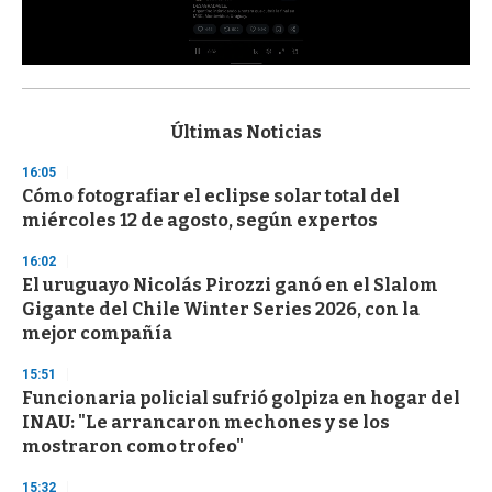
0
s
e
c
Últimas Noticias
o
n
16:05
d
Cómo fotografiar el eclipse solar total del
s
o
miércoles 12 de agosto, según expertos
f
3
16:02
3
s
El uruguayo Nicolás Pirozzi ganó en el Slalom
e
Gigante del Chile Winter Series 2026, con la
c
mejor compañía
o
n
d
15:51
s
Funcionaria policial sufrió golpiza en hogar del
INAU: "Le arrancaron mechones y se los
mostraron como trofeo"
15:32