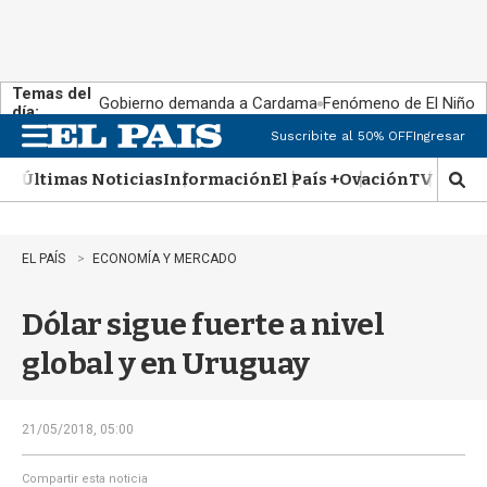
Temas del
Gobierno demanda a Cardama
Fenómeno de El Niño
día:
Suscribite al 50% OFF
Ingresar
M
e
Últimas Noticias
Información
El País +
Ovación
TV Show
n
M
u
o
s
t
EL PAÍS
ECONOMÍA Y MERCADO
r
a
Dólar sigue fuerte a nivel
r
b
global y en Uruguay
�
s
q
u
21/05/2018, 05:00
e
d
Compartir esta noticia