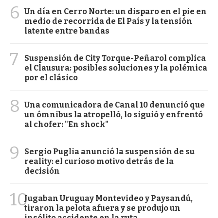
6
Un día en Cerro Norte: un disparo en el pie en
medio de recorrida de El País y la tensión
latente entre bandas
7
Suspensión de City Torque-Peñarol complica
el Clausura: posibles soluciones y la polémica
por el clásico
8
Una comunicadora de Canal 10 denunció que
un ómnibus la atropelló, lo siguió y enfrentó
al chofer: "En shock"
9
Sergio Puglia anunció la suspensión de su
reality: el curioso motivo detrás de la
decisión
10
Jugaban Uruguay Montevideo y Paysandú,
tiraron la pelota afuera y se produjo un
insólito accidente en la ruta