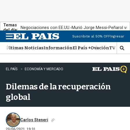
Temas
Negociaciones con EE.UU.
Murió Jorge Messi
Peñarol vs
del día:
Suscribite al 50% OFF
Ingresar
M
e
Últimas Noticias
Información
El País +
Ovación
TV Show
n
M
u
o
s
t
EL PAÍS
ECONOMÍA Y MERCADO
r
a
Dilemas de la recuperación
r
b
global
�
s
q
u
e
Carlos Steneri
d
20/06/2021, 19:31