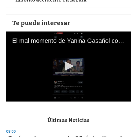
Te puede interesar
El mal momento de Yanina Gasañol con un hincha argentino en "Subrayado"
0
s
e
c
Últimas Noticias
o
n
08:00
d