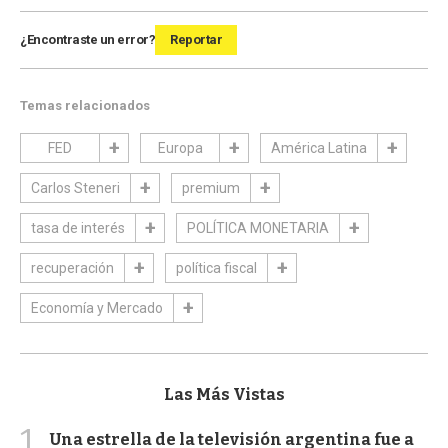
¿Encontraste un error?
Reportar
Temas relacionados
FED
Europa
América Latina
Carlos Steneri
premium
tasa de interés
POLÍTICA MONETARIA
recuperación
política fiscal
Economía y Mercado
Las Más Vistas
1
Una estrella de la televisión argentina fue a