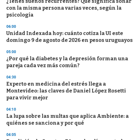
¿Tenés sueños recurrentes? Qué significa soñar
s
o
con la misma persona varias veces, según la
f
psicología
3
3
s
06:00
e
Unidad Indexada hoy: cuánto cotiza la UI este
c
domingo 9 de agosto de 2026 en pesos uruguayos
o
n
d
05:00
s
¿Por qué la diabetes y la depresión forman una
pareja cada vez más común?
04:30
Experto en medicina del estrés llega a
Montevideo: las claves de Daniel López Rosetti
para vivir mejor
04:10
La lupa sobre las multas que aplica Ambiente: a
quiénes se sanciona y por qué
04:05