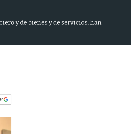
s
q
u
e
iero y de bienes y de servicios, han
d
a
 en