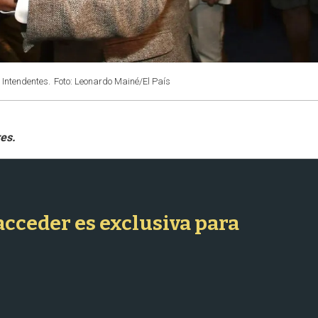
 Intendentes.
Foto: Leonardo Mainé/El País
 acceder es exclusiva para