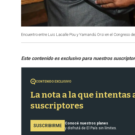
Encuentro entre Luis Lacalle Pou y Yamandú Orsi en el Congreso de
CONTENIDO EXCLUSIVO
La nota a la que intentas
suscriptores
Conocé nuestros planes
SUSCRIBIRME
y disfrutá de El País sin límites.