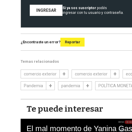
Si ya sos suscriptor
podés
INGRESAR
ingresar con tu usuario y contraseña.
¿Encontraste un error?
Reportar
Temas relacionados
comercio exterior
comercio exterior
eco
Pandemia
pandemia
POLÍTICA MONET
Te puede interesar