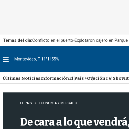
Temas del día:
Conflicto en el puerto
Explotaron cajero en Parque
Montevideo, T 11° H 55%
M
e
n
u
Últimas Noticias
Información
El País +
Ovación
TV Show
B
EL PAÍS
ECONOMÍA Y MERCADO
De cara a lo que vendrá