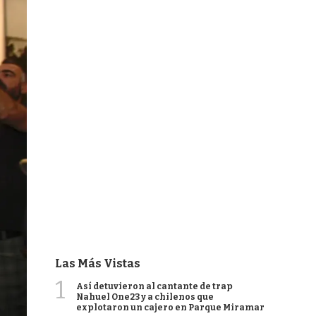
Las Más Vistas
1
Así detuvieron al cantante de trap
Nahuel One23 y a chilenos que
explotaron un cajero en Parque Miramar