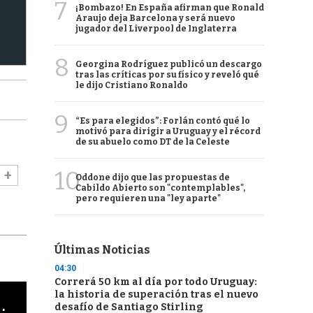
7
¡Bombazo! En España afirman que Ronald
Araujo deja Barcelona y será nuevo
jugador del Liverpool de Inglaterra
8
Georgina Rodríguez publicó un descargo
tras las críticas por su físico y reveló qué
le dijo Cristiano Ronaldo
9
“Es para elegidos”: Forlán contó qué lo
motivó para dirigir a Uruguay y el récord
de su abuelo como DT de la Celeste
10
Oddone dijo que las propuestas de
Cabildo Abierto son "contemplables",
pero requieren una "ley aparte"
Últimas Noticias
04:30
Correrá 50 km al día por todo Uruguay:
la historia de superación tras el nuevo
cha argentino en "Subrayado"
desafío de Santiago Stirling