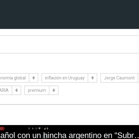
nomía global
inflación en Uruguay
Jorge Caumont
ARIA
premium
El mal momento de Yanina Gasañol con un hin