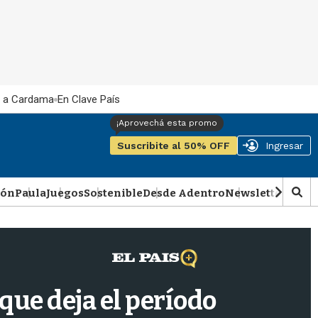
 a Cardama
En Clave País
Suscribite al 50% OFF
Ingresar
ión
Paula
Juegos
Sostenible
Desde Adentro
Newsletter
Podca
M
o
s
t
r
a
r
 que deja el período
b
�