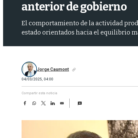
anterior de gobierno
El comportamiento de la actividad produ
estado orientados hacia el equilibrio
Jorge Caumont
04/03/2025, 04:00
Compartir esta noticia
F
W
T
L
E
a
h
w
i
m
c
a
i
n
a
e
t
t
k
i
b
s
t
e
l
o
A
e
d