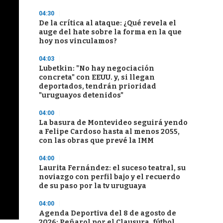
04:30
De la crítica al ataque: ¿Qué revela el
auge del hate sobre la forma en la que
hoy nos vinculamos?
04:03
Lubetkin: "No hay negociación
concreta" con EEUU. y, si llegan
deportados, tendrán prioridad
"uruguayos detenidos"
04:00
La basura de Montevideo seguirá yendo
a Felipe Cardoso hasta al menos 2055,
con las obras que prevé la IMM
04:00
Laurita Fernández: el suceso teatral, su
noviazgo con perfil bajo y el recuerdo
de su paso por la tv uruguaya
04:00
Agenda Deportiva del 8 de agosto de
2026: Peñarol por el Clausura, fútbol