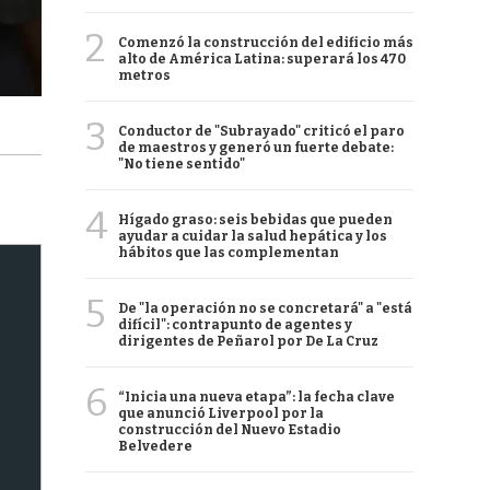
2
Comenzó la construcción del edificio más
alto de América Latina: superará los 470
metros
3
Conductor de "Subrayado" criticó el paro
de maestros y generó un fuerte debate:
"No tiene sentido"
4
Hígado graso: seis bebidas que pueden
ayudar a cuidar la salud hepática y los
hábitos que las complementan
5
De "la operación no se concretará" a "está
difícil": contrapunto de agentes y
dirigentes de Peñarol por De La Cruz
6
“Inicia una nueva etapa”: la fecha clave
que anunció Liverpool por la
construcción del Nuevo Estadio
Belvedere