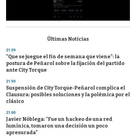
0
s
e
c
Últimas Noticias
o
n
21:59
d
"Que se juegue el fin de semana que viene": la
s
o
postura de Peñarol sobre la fijación del partido
f
ante City Torque
3
3
s
21:59
e
Suspensión de City Torque-Peñarol complica el
c
Clausura: posibles soluciones y la polémica por el
o
n
clásico
d
s
21:00
Javier Nóblega: "Fue un hackeo de una red
lumínica, tomaron una decisión un poco
apresurada"