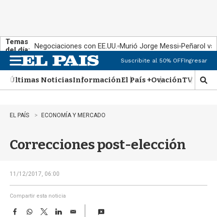
Temas
Negociaciones con EE.UU.
Murió Jorge Messi
Peñarol vs
del día:
Suscribite al 50% OFF
Ingresar
M
e
Últimas Noticias
Información
El País +
Ovación
TV Show
n
M
u
o
s
t
EL PAÍS
ECONOMÍA Y MERCADO
r
a
Correcciones post-elección
r
b
�
s
11/12/2017, 06:00
q
u
Compartir esta noticia
e
F
W
T
L
E
d