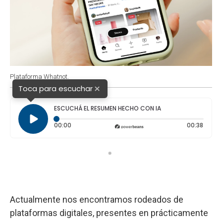
Plataforma Whatnot.
×
Toca para escuchar
ESCUCHÁ EL RESUMEN HECHO CON IA
Tiempo transcurrido: 0 segundos
Durac
00:00
00:38
Actualmente nos encontramos rodeados de
plataformas digitales, presentes en prácticamente