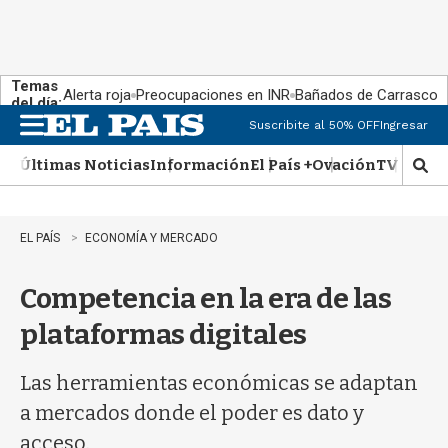
Temas
Alerta roja
Preocupaciones en INR
Bañados de Carrasco
del día:
Suscribite al 50% OFF
Ingresar
M
e
Últimas Noticias
Información
El País +
Ovación
TV Show
n
M
u
o
s
t
EL PAÍS
ECONOMÍA Y MERCADO
r
a
Competencia en la era de las
r
b
plataformas digitales
�
s
q
Las herramientas económicas se adaptan
u
a mercados donde el poder es dato y
e
d
acceso.