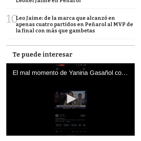
Leonel Jaime en Peñarol
10
Leo Jaime: de la marca que alcanzó en
apenas cuatro partidos en Peñarol al MVP de
la final con más que gambetas
Te puede interesar
El mal momento de Yanina Gasañol con un hincha argentino en "Subrayado"
0