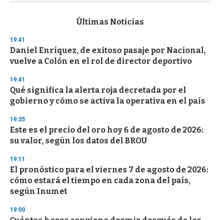
s
e
c
Últimas Noticias
o
n
19:41
d
Daniel Enríquez, de exitoso pasaje por Nacional,
s
o
vuelve a Colón en el rol de director deportivo
f
3
19:41
3
s
Qué significa la alerta roja decretada por el
e
gobierno y cómo se activa la operativa en el país
c
o
19:35
n
d
Este es el precio del oro hoy 6 de agosto de 2026:
s
su valor, según los datos del BROU
19:11
El pronóstico para el viernes 7 de agosto de 2026:
cómo estará el tiempo en cada zona del país,
según Inumet
19:00