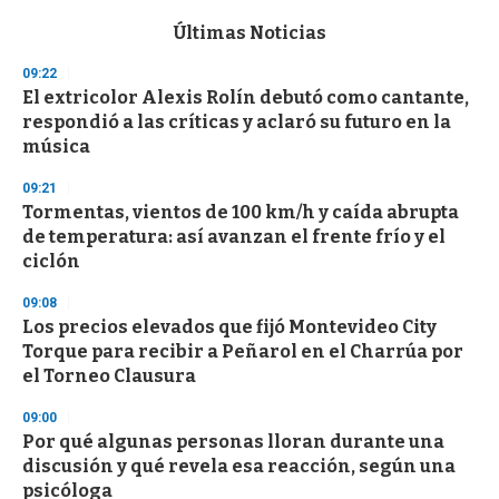
e
c
Últimas Noticias
o
n
09:22
d
El extricolor Alexis Rolín debutó como cantante,
s
o
respondió a las críticas y aclaró su futuro en la
f
música
3
3
s
09:21
e
Tormentas, vientos de 100 km/h y caída abrupta
c
de temperatura: así avanzan el frente frío y el
o
n
ciclón
d
s
09:08
Los precios elevados que fijó Montevideo City
Torque para recibir a Peñarol en el Charrúa por
el Torneo Clausura
09:00
Por qué algunas personas lloran durante una
discusión y qué revela esa reacción, según una
psicóloga