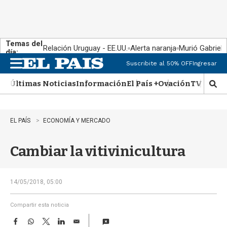
Temas del
Relación Uruguay - EE.UU.
Alerta naranja
Murió Gabriel 
día:
Suscribite al 50% OFF
Ingresar
M
e
Últimas Noticias
Información
El País +
Ovación
TV Show
n
M
u
o
s
t
EL PAÍS
ECONOMÍA Y MERCADO
r
a
Cambiar la vitivinicultura
r
b
�
s
14/05/2018, 05:00
q
u
Compartir esta noticia
e
F
W
T
L
E
d