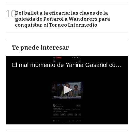
10
Del ballet a la eficacia: las claves de la
goleada de Peñarol a Wanderers para
conquistar el Torneo Intermedio
Te puede interesar
El mal momento de Yanina Gasañol con un hincha argentino en "Subrayado"
0
s