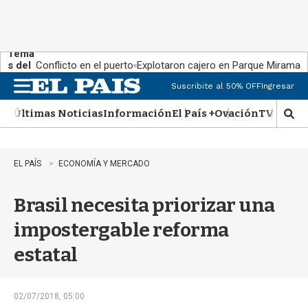
Tema
s del
Conflicto en el puerto
Explotaron cajero en Parque Miramar
día:
Suscribite al 50% OFF
Ingresar
M
e
Últimas Noticias
Información
El País +
Ovación
TV Show
n
M
u
o
s
t
EL PAÍS
ECONOMÍA Y MERCADO
r
a
Brasil necesita priorizar una
r
b
impostergable reforma
�
s
estatal
q
u
e
d
02/07/2018, 05:00