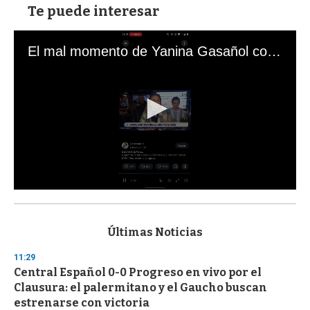
Te puede interesar
El mal momento de Yanina Gasañol con un hincha argentino en "Subrayado"
0
s
e
c
Últimas Noticias
o
n
11:29
d
Central Español 0-0 Progreso en vivo por el
s
o
Clausura: el palermitano y el Gaucho buscan
f
estrenarse con victoria
3