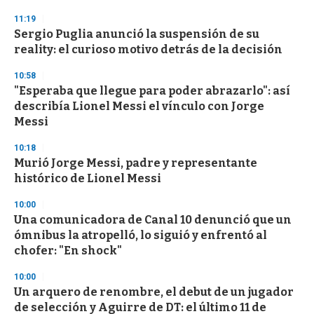
3
s
11:19
e
Sergio Puglia anunció la suspensión de su
c
reality: el curioso motivo detrás de la decisión
o
n
d
10:58
s
"Esperaba que llegue para poder abrazarlo": así
describía Lionel Messi el vínculo con Jorge
Messi
10:18
Murió Jorge Messi, padre y representante
histórico de Lionel Messi
10:00
Una comunicadora de Canal 10 denunció que un
ómnibus la atropelló, lo siguió y enfrentó al
chofer: "En shock"
10:00
Un arquero de renombre, el debut de un jugador
de selección y Aguirre de DT: el último 11 de