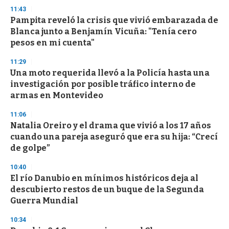
s
11:43
e
Pampita reveló la crisis que vivió embarazada de
c
Blanca junto a Benjamín Vicuña: "Tenía cero
o
n
pesos en mi cuenta"
d
s
11:29
Una moto requerida llevó a la Policía hasta una
investigación por posible tráfico interno de
armas en Montevideo
11:06
Natalia Oreiro y el drama que vivió a los 17 años
cuando una pareja aseguró que era su hija: “Crecí
de golpe”
10:40
El río Danubio en mínimos históricos deja al
descubierto restos de un buque de la Segunda
Guerra Mundial
10:34