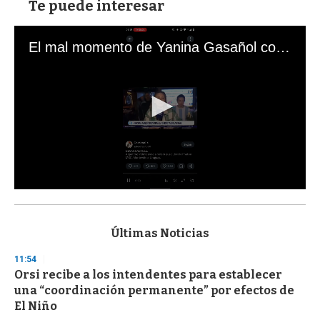
Te puede interesar
El mal momento de Yanina Gasañol con un hincha argentino en "Subrayado"
0
s
e
c
Últimas Noticias
o
n
11:54
d
Orsi recibe a los intendentes para establecer
s
o
una “coordinación permanente” por efectos de
f
El Niño
3
3