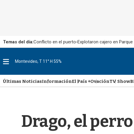
Temas del día:
Conflicto en el puerto
Explotaron cajero en Parque
M
Montevideo, T 11° H 55%
e
n
u
Últimas Noticias
Información
El País +
Ovación
TV Show
B
Drago, el perro