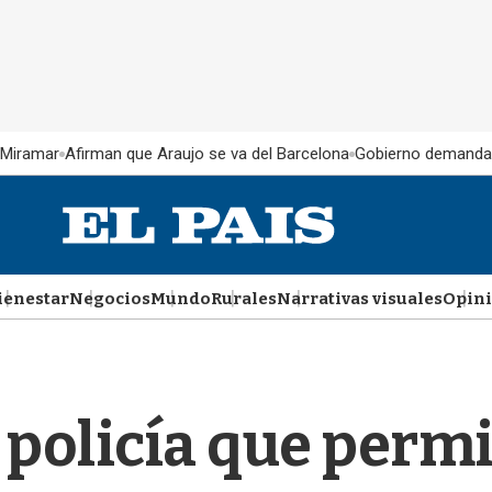
 Miramar
Afirman que Araujo se va del Barcelona
Gobierno demanda
ienestar
Negocios
Mundo
Rurales
Narrativas visuales
Opin
 policía que permi