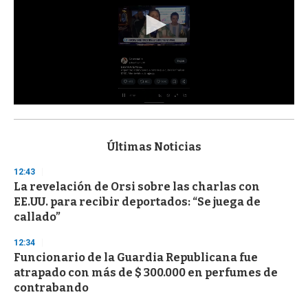
0
s
e
c
Últimas Noticias
o
n
12:43
d
La revelación de Orsi sobre las charlas con
s
o
EE.UU. para recibir deportados: “Se juega de
f
callado”
3
3
s
12:34
e
Funcionario de la Guardia Republicana fue
c
atrapado con más de $ 300.000 en perfumes de
o
n
contrabando
d
s