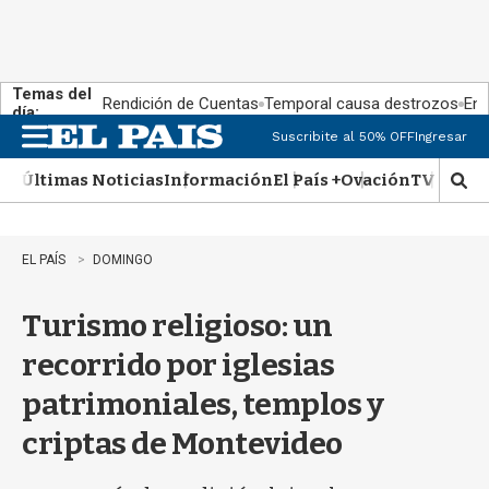
Temas del
Rendición de Cuentas
Temporal causa destrozos
En 
día:
Suscribite al 50% OFF
Ingresar
M
e
Últimas Noticias
Información
El País +
Ovación
TV Show
n
M
u
o
s
t
EL PAÍS
DOMINGO
r
a
Turismo religioso: un
r
b
recorrido por iglesias
�
s
patrimoniales, templos y
q
u
criptas de Montevideo
e
d