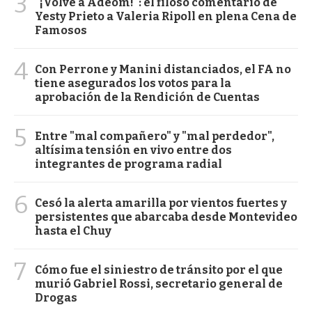
3
"¡Volvé a Adeom!": el filoso comentario de
Yesty Prieto a Valeria Ripoll en plena Cena de
Famosos
4
Con Perrone y Manini distanciados, el FA no
tiene asegurados los votos para la
aprobación de la Rendición de Cuentas
5
Entre "mal compañero" y "mal perdedor",
altísima tensión en vivo entre dos
integrantes de programa radial
6
Cesó la alerta amarilla por vientos fuertes y
persistentes que abarcaba desde Montevideo
hasta el Chuy
7
Cómo fue el siniestro de tránsito por el que
murió Gabriel Rossi, secretario general de
Drogas