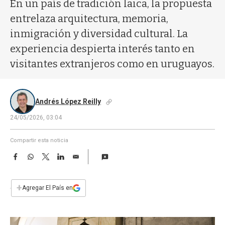
a
En un país de tradición laica, la propuesta
entrelaza arquitectura, memoria,
inmigración y diversidad cultural. La
experiencia despierta interés tanto en
visitantes extranjeros como en uruguayos.
Andrés López Reilly
24/05/2026, 03:04
Compartir esta noticia
F
W
T
L
E
a
h
w
i
m
c
a
i
n
a
e
t
t
k
i
+
Agregar El País en
b
s
t
e
l
o
A
e
d
o
p
r
I
k
p
n