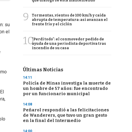
qué diálogo se está manteniendo
9
Tormentas, vientos de 100 km/h y caída
abrupta de temperatura: así avanzan el
n: su
frente frío y el ciclón
on el
10
"Perdí todo": el conmovedor pedido de
ayuda de una periodista deportiva tras
incendio de su casa
e
Últimas Noticias
como
14:11
Policía de Minas investiga la muerte de
un hombre de 57 años: fue encontrado
El
por un funcionario municipal
ra,
14:08
Peñarol respondió a las felicitaciones
de Wanderers, que tuvo un gran gesto
olo
en la final del Intermedio
14:00