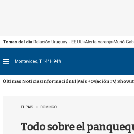
Temas del día:
Relación Uruguay - EE.UU.
Alerta naranja
Murió Gabr
Montevideo, T 14° H 94%
M
e
n
u
Últimas Noticias
Información
El País +
Ovación
TV Show
B
EL PAÍS
DOMINGO
Todo sobre el panqueq