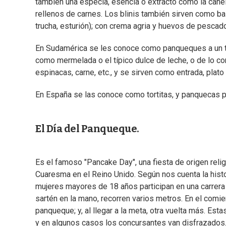
también una especia, esencia o extracto como la canel
rellenos de carnes. Los blinis también sirven como 
trucha, esturión); con crema agria y huevos de pesca
En Sudamérica se les conoce como panqueques a un ti
como mermelada o el típico dulce de leche, o de lo co
espinacas, carne, etc., y se sirven como entrada, plato 
En España se las conoce como tortitas, y panquecas p
El Día del Panqueque.
Es el famoso "Pancake Day", una fiesta de origen reli
Cuaresma en el Reino Unido. Según nos cuenta la histor
mujeres mayores de 18 años participan en una carrera 
sartén en la mano, recorren varios metros. En el comien
panqueque; y, al llegar a la meta, otra vuelta más. Est
y en algunos casos los concursantes van disfrazados