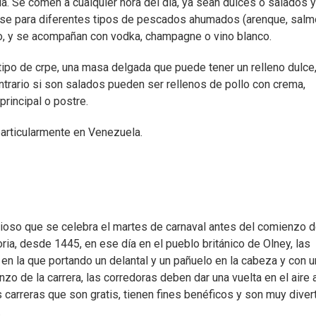
a. Se comen a cualquier hora del día, ya sean dulces o salados y
base para diferentes tipos de pescados ahumados (arenque, salm
do, y se acompañan con vodka, champagne o vino blanco.
po de crpe, una masa delgada que puede tener un relleno dulce
ntrario si son salados pueden ser rellenos de pollo con crema,
principal o postre.
articularmente en Venezuela.
gioso que se celebra el martes de carnaval antes del comienzo d
ia, desde 1445, en ese día en el pueblo británico de Olney, las
en la que portando un delantal y un pañuelo en la cabeza y con u
zo de la carrera, las corredoras deben dar una vuelta en el aire 
as carreras que son gratis, tienen fines benéficos y son muy diver
.