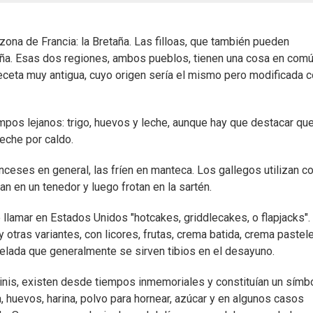
 zona de Francia: la Bretaña. Las filloas, que también pueden
paña. Esas dos regiones, ambos pueblos, tienen una cosa en comú
eceta muy antigua, cuyo origen sería el mismo pero modificada c
mpos lejanos: trigo, huevos y leche, aunque hay que destacar qu
leche por caldo.
anceses en general, las fríen en manteca. Los gallegos utilizan 
an en un tenedor y luego frotan en la sartén.
llamar en Estados Unidos "hotcakes, griddlecakes, o flapjacks". 
 otras variantes, con licores, frutas, crema batida, crema pastele
elada que generalmente se sirven tibios en el desayuno.
linis, existen desde tiempos inmemoriales y constituían un símb
, huevos, harina, polvo para hornear, azúcar y en algunos casos