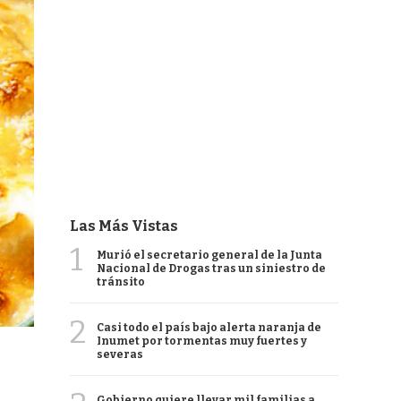
Las Más Vistas
1
Murió el secretario general de la Junta
Nacional de Drogas tras un siniestro de
tránsito
2
Casi todo el país bajo alerta naranja de
Inumet por tormentas muy fuertes y
severas
Gobierno quiere llevar mil familias a