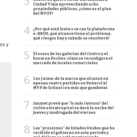
3
Ciudad Vieja aprovechando ocho
propiedades públicas: ¿cómo es el plan
del MVOT?
4
¿Por qué está lenta o se cae la plataforma
e-BROU, qué alcance tiene el problema,
qué riesgos hay y cuándo se resolverá?
nes y
5
El ocaso de las galerías del Centro y el
boom en Pocitos: cómo se reconfigura el
mercado de locales comerciales
6
Leo Jaime: de la marca que alcanzó en
apenas cuatro partidos en Peñarol al
MVP de la final con más que gambetas
7
Inumet prevé que "lo más intenso" del
ciclón extratropical se dará la noche del
jueves y madrugada del viernes
8
Las "presiones" de Estados Unidos que ha
recibido el gobierno en este período y