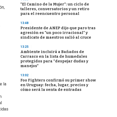
"El Camino de la Mujer": un ciclo de
ón,
talleres, conversatorios y un retiro
para el reencuentro personal
13:48
,
Presidente de ANEP dijo que paro tras
agresión es "un poco irracional" y
sindicato de maestros salió al cruce
13:25
Ambiente incluirá a Bañados de
Carrasco en la lista de humedales
protegidos para “despejar dudas y
manejos”
13:02
Foo Fighters confirmó su primer show
e la
en Uruguay: fecha, lugar, precios y
cómo será la venta de entradas
n
al
tidas