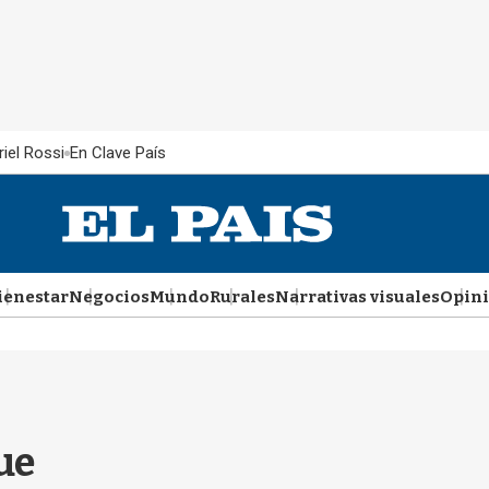
iel Rossi
En Clave País
ienestar
Negocios
Mundo
Rurales
Narrativas visuales
Opin
ue