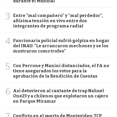
durante el Mundial
3
Entre "mal compañero" y "mal perdedor",
altísima tensión en vivo entre dos
integrantes de programa radial
4
Funcionaria policial sufrió golpiza en hogar
del INAU: "Le arrancaron mechones y se los
mostraron como trofeo"
5
Con Perrone y Manini distanciados, el FA no
tiene asegurados los votos para la
aprobación de la Rendición de Cuentas
6
Así detuvieron al cantante de trap Nahuel
One23 y a chilenos que explotaron un cajero
en Parque Miramar
7
Conflicto en el puerto de Montevideo: TCP