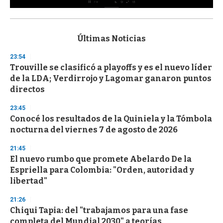
0
s
e
c
Últimas Noticias
o
n
23:54
d
Trouville se clasificó a playoffs y es el nuevo líder
s
o
de la LDA; Verdirrojo y Lagomar ganaron puntos
f
directos
3
3
s
23:45
e
Conocé los resultados de la Quiniela y la Tómbola
c
nocturna del viernes 7 de agosto de 2026
o
n
d
21:45
s
El nuevo rumbo que promete Abelardo De la
Espriella para Colombia: "Orden, autoridad y
libertad"
21:26
Chiqui Tapia: del "trabajamos para una fase
completa del Mundial 2030" a teorías