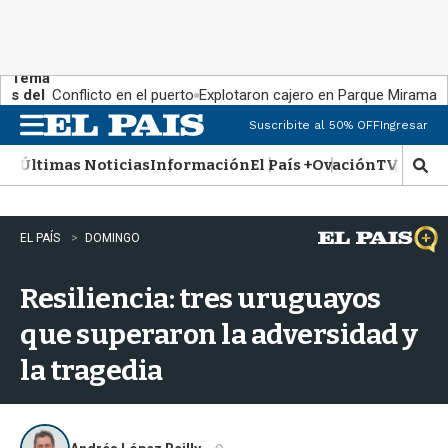
Tema
s del
Conflicto en el puerto
Explotaron cajero en Parque Miramar
día:
Suscribite al 50% OFF
Ingresar
M
e
Últimas Noticias
Información
El País +
Ovación
TV Show
n
M
u
o
s
t
EL PAÍS
DOMINGO
r
a
Resiliencia: tres uruguayos
r
b
que superaron la adversidad y
�
s
la tragedia
q
u
e
d