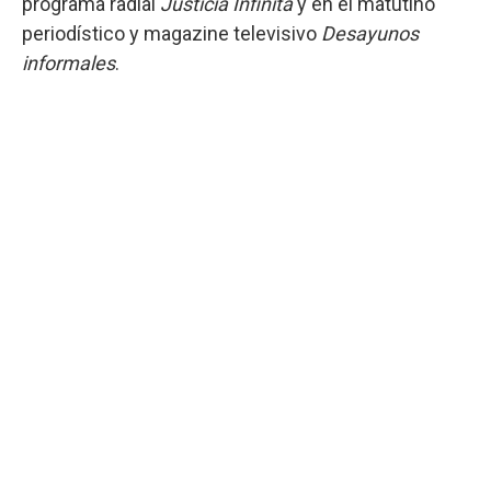
programa radial
Justicia Infinita
y en el matutino
periodístico y magazine televisivo
Desayunos
informales
.