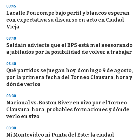
s
03:45
Lacalle Pou rompe bajo perfil y blancos esperan
con expectativa su discurso en acto en Ciudad
Vieja
03:40
Saldain advierte que el BPS está mal asesorando
a jubilados por la posibilidad de volver a trabajar
03:40
Qué partidos se juegan hoy, domingo 9 de agosto,
por la primera fecha del Torneo Clausura, hora y
dónde verlos
03:30
Nacional vs. Boston River en vivo por el Torneo
Clausura: hora, probables formaciones y dónde
verlo en vivo
03:30
Ni Montevideo ni Punta del Este: la ciudad