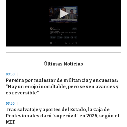
0
s
e
c
Últimas Noticias
o
n
03:50
d
Pereira por malestar de militancia y encuestas:
s
o
“Hay un enojo inocultable, pero se ven avances y
f
es reversible”
3
3
s
03:50
e
Tras salvataje y aportes del Estado, la Caja de
c
Profesionales dará “superávit” en 2026, según el
o
n
MEF
d