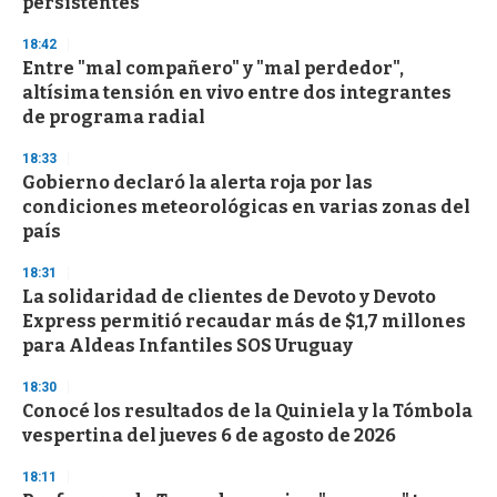
persistentes
d
s
18:42
Entre "mal compañero" y "mal perdedor",
altísima tensión en vivo entre dos integrantes
de programa radial
18:33
Gobierno declaró la alerta roja por las
condiciones meteorológicas en varias zonas del
país
18:31
La solidaridad de clientes de Devoto y Devoto
Express permitió recaudar más de $1,7 millones
para Aldeas Infantiles SOS Uruguay
18:30
Conocé los resultados de la Quiniela y la Tómbola
vespertina del jueves 6 de agosto de 2026
18:11