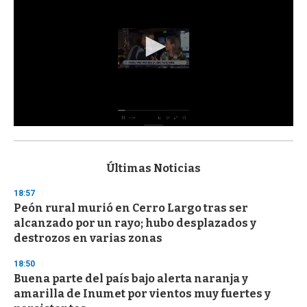
0
s
e
c
Últimas Noticias
o
n
18:57
d
Peón rural murió en Cerro Largo tras ser
s
o
alcanzado por un rayo; hubo desplazados y
f
destrozos en varias zonas
3
3
s
18:50
e
Buena parte del país bajo alerta naranja y
c
amarilla de Inumet por vientos muy fuertes y
o
n