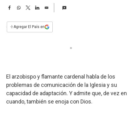
a
F
W
T
L
E
a
h
w
i
m
c
a
i
n
a
e
t
t
k
i
+
Agregar El País en
b
s
t
e
l
o
A
e
d
o
p
r
I
k
p
n
El arzobispo y flamante cardenal habla de los
problemas de comunicación de la Iglesia y su
capacidad de adaptación. Y admite que, de vez en
cuando, también se enoja con Dios.