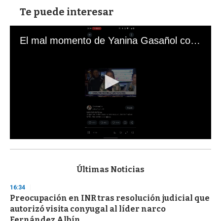
Te puede interesar
El mal momento de Yanina Gasañol con un hincha argentino en "Subrayado"
0
s
e
c
Últimas Noticias
o
n
16:34
d
Preocupación en INR tras resolución judicial que
s
o
autorizó visita conyugal al líder narco
f
Fernández Albín