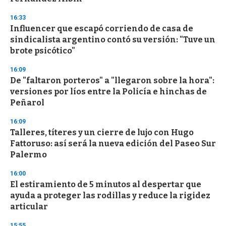
3
3
s
16:33
e
Influencer que escapó corriendo de casa de
c
sindicalista argentino contó su versión: "Tuve un
o
n
brote psicótico"
d
s
16:09
De "faltaron porteros" a "llegaron sobre la hora":
versiones por líos entre la Policía e hinchas de
Peñarol
16:09
Talleres, títeres y un cierre de lujo con Hugo
Fattoruso: así será la nueva edición del Paseo Sur
Palermo
16:00
El estiramiento de 5 minutos al despertar que
ayuda a proteger las rodillas y reduce la rigidez
articular
15:55