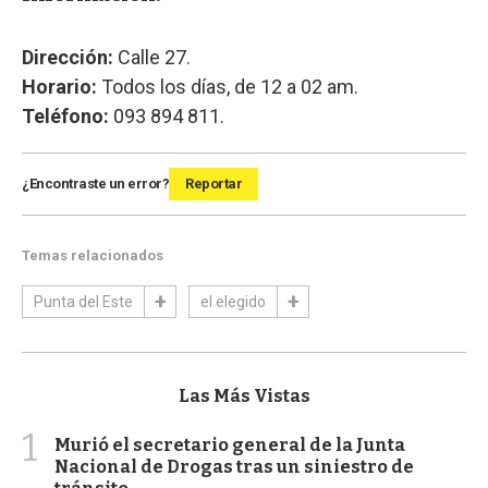
Dirección
:
Calle 27.
Horario
:
Todos los días, de 12 a 02 am.
Teléfono
:
093 894 811.
¿Encontraste un error?
Reportar
Temas relacionados
Punta del Este
el elegido
Las Más Vistas
1
Murió el secretario general de la Junta
Nacional de Drogas tras un siniestro de