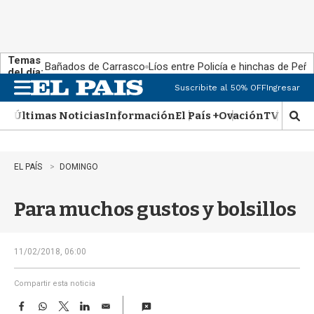
Temas
Bañados de Carrasco
Líos entre Policía e hinchas de Peña
del día:
Suscribite al 50% OFF
Ingresar
M
e
Últimas Noticias
Información
El País +
Ovación
TV Show
n
M
u
o
s
t
EL PAÍS
DOMINGO
r
a
Para muchos gustos y bolsillos
r
b
�
s
11/02/2018, 06:00
q
u
Compartir esta noticia
e
F
W
T
L
E
d