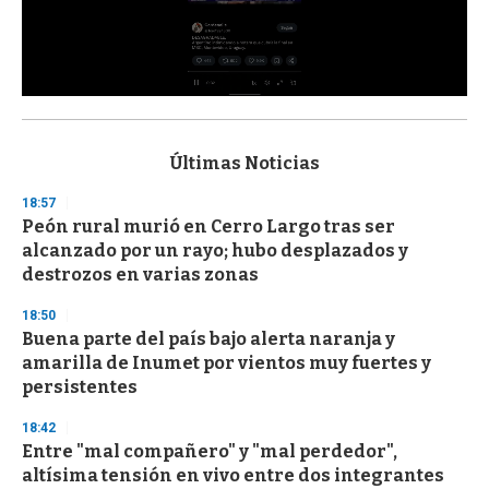
0
s
e
c
Últimas Noticias
o
n
18:57
d
Peón rural murió en Cerro Largo tras ser
s
o
alcanzado por un rayo; hubo desplazados y
f
destrozos en varias zonas
3
3
s
18:50
e
Buena parte del país bajo alerta naranja y
c
amarilla de Inumet por vientos muy fuertes y
o
n
persistentes
d
s
18:42
Entre "mal compañero" y "mal perdedor",
altísima tensión en vivo entre dos integrantes