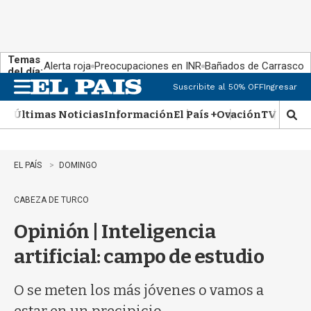
Temas
Alerta roja
Preocupaciones en INR
Bañados de Carrasco
del día:
Suscribite al 50% OFF
Ingresar
M
e
Últimas Noticias
Información
El País +
Ovación
TV Show
n
M
u
o
s
t
EL PAÍS
DOMINGO
r
a
CABEZA DE TURCO
r
b
Opinión | Inteligencia
�
s
artificial: campo de estudio
q
u
e
O se meten los más jóvenes o vamos a
d