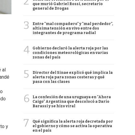
2
que murió Gabriel Rossi, secretario
general de Drogas
3
Entre "mal compañero" y "mal perdedor",
altísima tensión en vivo entre dos
integrantes de programa radial
4
Gobierno declaró la alerta roja por las
condiciones meteorológicas en varias
zonas del país
 al
5
Director del Sinae explicó qué implica la
mandé
alerta roja para zonas costeras y qué
pasa con las clases
to
6
La confesión de una uruguaya en "Ahora
ndo
Caigo" Argentina que descolocó a Darío
Barassi y se hizo viral
7
Qué significa la alerta roja decretada por
to y
el gobierno y cómo se activa la operativa
en el país