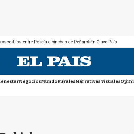
rrasco
Líos entre Policía e hinchas de Peñarol
En Clave País
ienestar
Negocios
Mundo
Rurales
Narrativas visuales
Opin