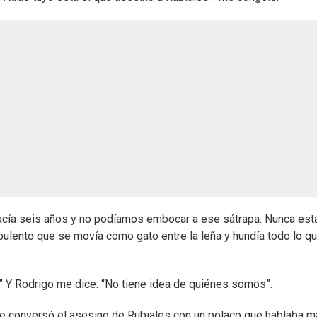
acía seis años y no podíamos embocar a ese sátrapa. Nunca est
rbulento que se movía como gato entre la leña y hundía todo lo q
?” Y Rodrigo me dice: “No tiene idea de quiénes somos”.
e conversó el asesino de Rubiales con un polaco que hablaba ma