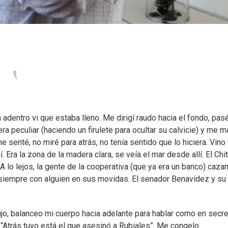
adentro vi que estaba lleno. Me dirigí raudo hacia el fondo, pasé
 peculiar (haciendo un firulete para ocultar su calvicie) y me 
senté, no miré para atrás, no tenía sentido que lo hiciera. Vino
 Era la zona de la madera clara, se veía el mar desde allí. El Chi
 lo lejos, la gente de la cooperativa (que ya era un banco) caza
 siempre con alguien en sus movidas. El senador Benavídez y su
 fijo, balanceo mi cuerpo hacia adelante para hablar como en secre
 “Atrás tuyo está el que asesinó a Rubiales”. Me congelo.