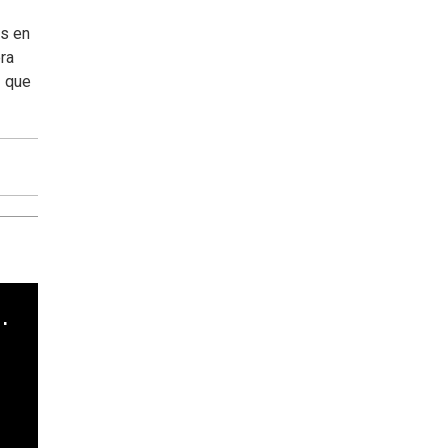
es en
ra
z que
cha argentino en "Subrayado"