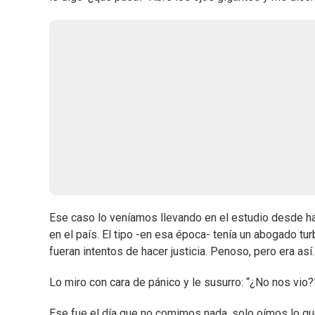
Ese caso lo veníamos llevando en el estudio desde h
en el país. El tipo -en esa época- tenía un abogado tu
fueran intentos de hacer justicia. Penoso, pero era así.
Lo miro con cara de pánico y le susurro: “¿No nos vio
Ese fue el día que no comimos nada, solo oímos lo qu