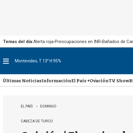
Temas del día:
Alerta roja
Preocupaciones en INR
Bañados de Ca
Montevideo, T 13° H 95%
M
e
n
u
Últimas Noticias
Información
El País +
Ovación
TV Show
B
EL PAÍS
DOMINGO
CABEZA DE TURCO