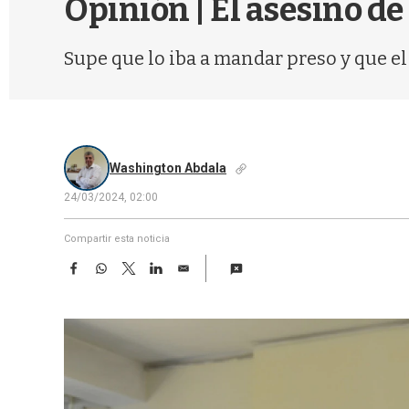
Opinión | El asesino de
Supe que lo iba a mandar preso y que el
Washington Abdala
24/03/2024, 02:00
Compartir esta noticia
F
W
T
L
E
a
h
w
i
m
c
a
i
n
a
e
t
t
k
i
b
s
t
e
l
o
A
e
d
o
p
r
I
k
p
n