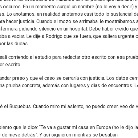
s oscuros. En un momento surgió un nombre (no lo voy a decir) y
les. Lo anotamos; en realidad anotamos casi todo lo sustancial d
a hacer justicia. Cuando el mozo se arrimaba, le mostrábamos 
fermera pidiendo silencio en un hospital. Debe haber creído que
 a vaciar. Le dije a Rodrigo que se fuera, que saliera urgente c
por las dudas.
alí corriendo al estudio para redactar otro escrito con esa prue
r escrito.
ndar preso y que el caso se cerraría con justicia. Los datos cer
na prueba concreta, además con lugares y días de encuentros. L
 el Buquebus. Cuando miro mi asiento, no puedo creer, veo de v
ento que le dice: “Te va a gustar mi casa en Europa (no le dijo la
 de nieve detrás”. Y así siguieron mientras se besaban.