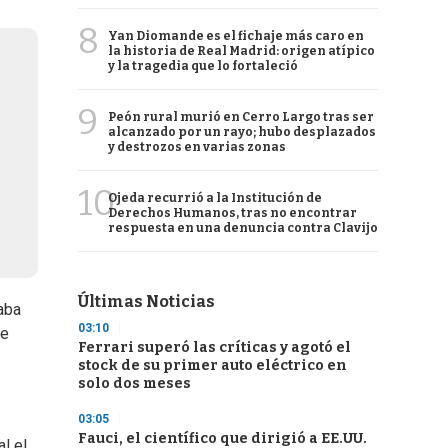
8
Yan Diomande es el fichaje más caro en
la historia de Real Madrid: origen atípico
y la tragedia que lo fortaleció
9
Peón rural murió en Cerro Largo tras ser
alcanzado por un rayo; hubo desplazados
y destrozos en varias zonas
10
Ojeda recurrió a la Institución de
Derechos Humanos, tras no encontrar
respuesta en una denuncia contra Clavijo
Últimas Noticias
aba
03:10
ue
Ferrari superó las críticas y agotó el
stock de su primer auto eléctrico en
solo dos meses
03:05
Fauci, el científico que dirigió a EE.UU.
l el