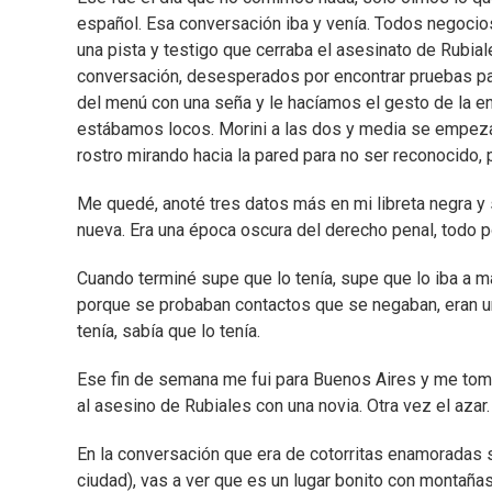
español. Esa conversación iba y venía. Todos negocio
una pista y testigo que cerraba el asesinato de Rubia
conversación, desesperados por encontrar pruebas par
del menú con una seña y le hacíamos el gesto de la en
estábamos locos. Morini a las dos y media se empezaba
rostro mirando hacia la pared para no ser reconocido, 
Me quedé, anoté tres datos más en mi libreta negra y s
nueva. Era una época oscura del derecho penal, todo po
Cuando terminé supe que lo tenía, supe que lo iba a ma
porque se probaban contactos que se negaban, eran u
tenía, sabía que lo tenía.
Ese fin de semana me fui para Buenos Aires y me tomé
al asesino de Rubiales con una novia. Otra vez el azar.
En la conversación que era de cotorritas enamoradas si
ciudad), vas a ver que es un lugar bonito con montañas