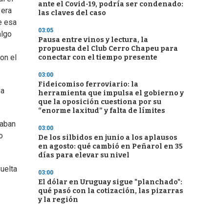
ante el Covid-19, podría ser condenado:
 era
las claves del caso
e esa
03:05
algo
Pausa entre vinos y lectura, la
propuesta del Club Cerro Chapeu para
on el
conectar con el tiempo presente
03:00
Fideicomiso ferroviario: la
ba
herramienta que impulsa el gobierno y
que la oposición cuestiona por su
“enorme laxitud” y falta de límites
raban
03:00
o
De los silbidos en junio a los aplausos
en agosto: qué cambió en Peñarol en 35
días para elevar su nivel
uelta
03:00
El dólar en Uruguay sigue "planchado":
qué pasó con la cotización, las pizarras
y la región