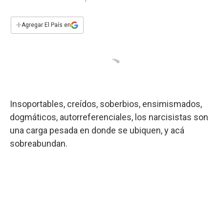
a
h
w
i
m
a
c
a
i
n
a
e
t
t
k
i
+
Agregar El País en
b
s
t
e
l
o
A
e
d
o
p
r
I
k
p
n
Insoportables, creídos, soberbios, ensimismados,
dogmáticos, autorreferenciales, los narcisistas son
una carga pesada en donde se ubiquen, y acá
sobreabundan.