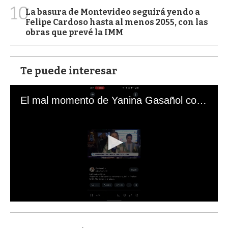
10
La basura de Montevideo seguirá yendo a
Felipe Cardoso hasta al menos 2055, con las
obras que prevé la IMM
Te puede interesar
El mal momento de Yanina Gasañol con un hincha argentino en "Subrayado"
0
s
e