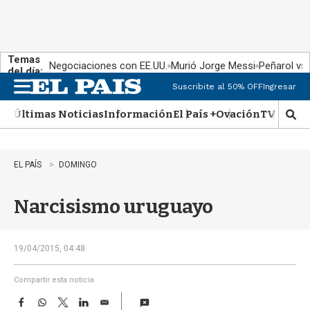
Temas
Negociaciones con EE.UU.
Murió Jorge Messi
Peñarol vs
del día:
Suscribite al 50% OFF
Ingresar
M
e
Últimas Noticias
Información
El País +
Ovación
TV Show
n
M
u
o
s
t
EL PAÍS
DOMINGO
r
a
Narcisismo uruguayo
r
b
�
s
19/04/2015, 04:48
q
u
Compartir esta noticia
e
F
W
T
L
E
d