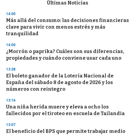
c
Últimas Noticias
o
n
14:00
d
Más allá del consumo: las decisiones financieras
s
o
clave para vivir con menos estrés y más
f
tranquilidad
3
3
s
14:00
e
¿Morrón o paprika? Cuáles son sus diferencias,
c
propiedades y cuándo conviene usar cada uno
o
n
d
13:28
s
El boleto ganador de la Lotería Nacional de
España del sábado 8 de agosto de 2026 y los
números con reintegro
13:16
Una niña herida muere y eleva a ocho los
fallecidos por el tiroteo en escuela de Tailandia
13:07
El beneficio del BPS que permite trabajar medio